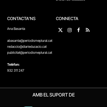
CONTACTA'NS
CONNECTA
Ana Basanta
X
Instagram
Facebook
RSS
(Twitter)
abasanta@periodismeplural.cat
redaccio@diarieducacio.cat
publicitat@periodismeplural.cat
Telèfon:
932 311 247
AMB EL SUPORT DE