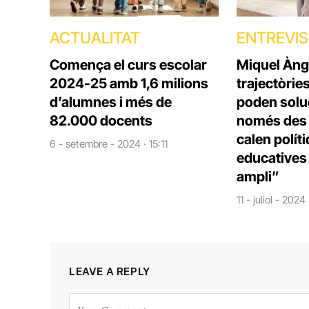
ACTUALITAT
ENTREVI
Comença el curs escolar
Miquel Àng
2024-25 amb 1,6 milions
trajectòrie
d’alumnes i més de
poden solu
82.000 docents
només des d
calen polít
6 - setembre - 2024 · 15:11
educatives 
ampli”
11 - juliol - 2024
LEAVE A REPLY