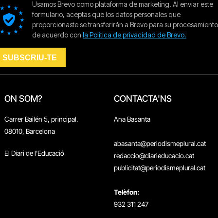
ON SOM?
CONTACTA'NS
Carrer Bailén 5, principal.
Ana Basanta
08010, Barcelona
abasanta@periodismeplural.cat
El Diari de l'Educació
redaccio@diarieducacio.cat
publicitat@periodismeplural.cat
Telèfon:
932 311 247