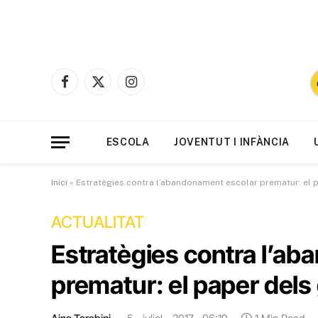
Facebook
X
Instagram
(Twitter)
ESCOLA
JOVENTUT I INFÀNCIA
Inici
»
Estratègies contra l’abandonament escolar prematur: el 
ACTUALITAT
Estratègies contra l’a
prematur: el paper dels