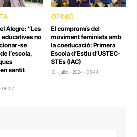
STA
OPINIÓ
el Alegre: “Les
El compromís del
s educatives no
moviment feminista amb
cionar-se
la coeducació: Primera
e l’escola,
Escola d’Estiu d’USTEC-
iques
STEs (IAC)
en sentit
10 - juliol - 2024 · 05:44
 · 06:07