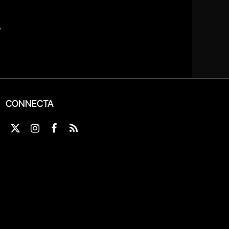
CONNECTA
X
Instagram
Facebook
RSS
(Twitter)