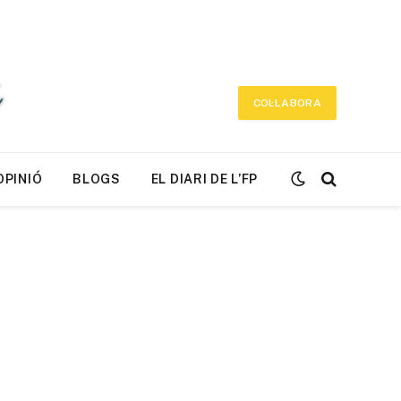
COL·LABORA
OPINIÓ
BLOGS
EL DIARI DE L’FP