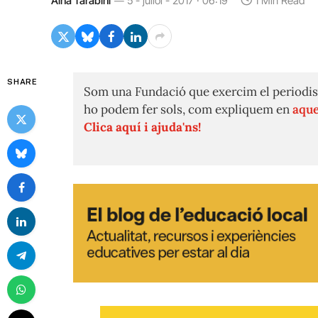
Aina Tarabini
5 - juliol - 2017 · 06:19
1 Min Read
SHARE
Som una Fundació que exercim el periodis
ho podem fer sols, com expliquem en
aque
Clica aquí i ajuda'ns!