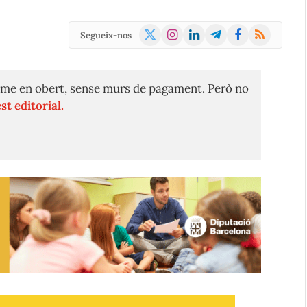
X
Instagram
LinkedIn
Telegram
Facebook
RSS
Segueix-nos
(Twitter)
me en obert, sense murs de pagament. Però no
st editorial.