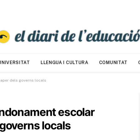
UNIVERSITAT
LLENGUA I CULTURA
COMUNITAT
paper dels governs locals
bandonament escolar
 governs locals