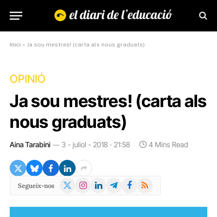
Inici
»
Ja sou mestres! (carta als nous graduats)
OPINIÓ
Ja sou mestres! (carta als
nous graduats)
Aina Tarabini
3 - juliol - 2018 · 21:58
4 Mins Read
X
Instagram
LinkedIn
Telegram
Facebook
RSS
Segueix-nos
(Twitter)