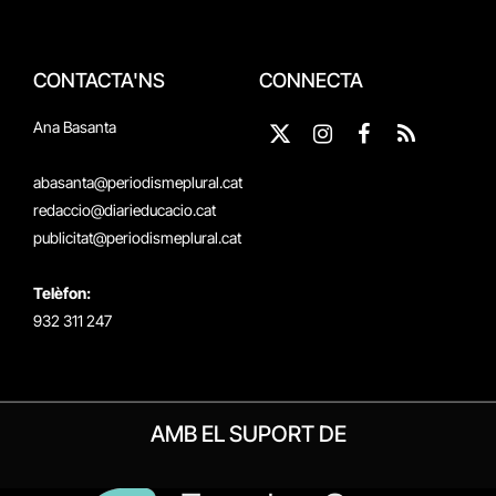
CONTACTA'NS
CONNECTA
Ana Basanta
X
Instagram
Facebook
RSS
(Twitter)
abasanta@periodismeplural.cat
redaccio@diarieducacio.cat
publicitat@periodismeplural.cat
Telèfon:
932 311 247
AMB EL SUPORT DE