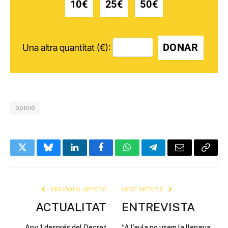
10€
25€
50€
DONAR
Una altra quantitat (€):
opinió
Twitter
Bluesky
LinkedIn
Facebook
WhatsApp
Telegram
Email
Copy
Link
PREVIOUS ARTICLE
NEXT ARTICLE
ACTUALITAT
ENTREVISTA
Any 1 després del Decret
“A l’aula no usem la llengua,