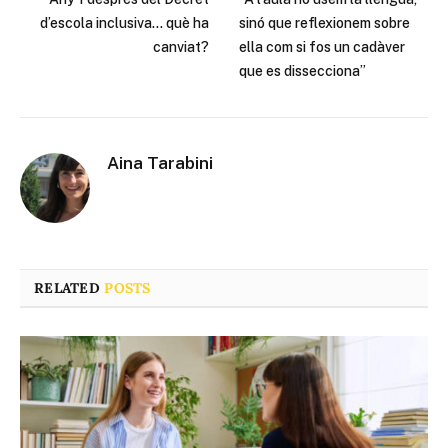
d’escola inclusiva… què ha
sinó que reflexionem sobre
canviat?
ella com si fos un cadàver
que es dissecciona”
Aina Tarabini
RELATED
POSTS