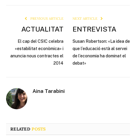
Link
PREVIOUS ARTICLE
NEXT ARTICLE
ACTUALITAT
ENTREVISTA
El cap del CSIC celebra
Susan Robertson: «La idea de
«estabilitat econòmica» i
que l’educació està al servei
anuncia nous contractes el
de l’economia ha dominat el
2014
debat»
Aina Tarabini
RELATED
POSTS