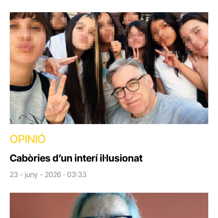
OPINIÓ
Cabòries d’un interí il·lusionat
23 - juny - 2026 · 03:33