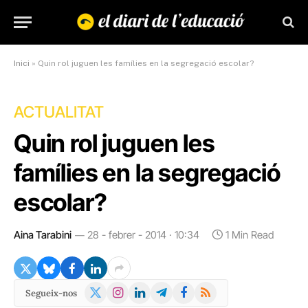
Inici
»
Quin rol juguen les famílies en la segregació escolar?
ACTUALITAT
Quin rol juguen les
famílies en la segregació
escolar?
Aina Tarabini
28 - febrer - 2014 · 10:34
1 Min Read
X
Instagram
LinkedIn
Telegram
Facebook
RSS
Segueix-nos
(Twitter)