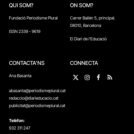
QUI SOM?
ON SOM?
Fundació Periodisme Plural
Carrer Bailén 5, principal.
08010, Barcelona
ISSN 2339 - 9619
El Diari de l'Educació
CONTACTA'NS
CONNECTA
Ana Basanta
X
Instagram
Facebook
RSS
(Twitter)
abasanta@periodismeplural.cat
redaccio@diarieducacio.cat
publicitat@periodismeplural.cat
Telèfon:
932 311 247