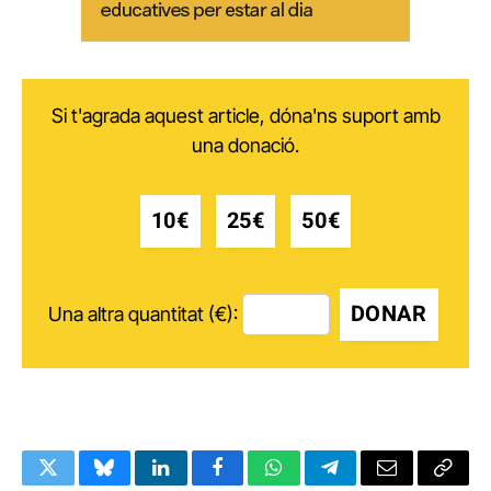
Si t'agrada aquest article, dóna'ns suport amb
una donació.
10€
25€
50€
DONAR
Una altra quantitat (€):
Twitter
Bluesky
LinkedIn
Facebook
WhatsApp
Telegram
Email
Copy