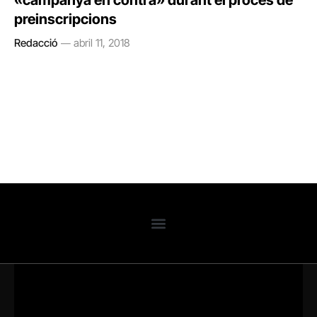
«campanya en contra» durant el procés de
preinscripcions
Redacció
abril 11, 2018