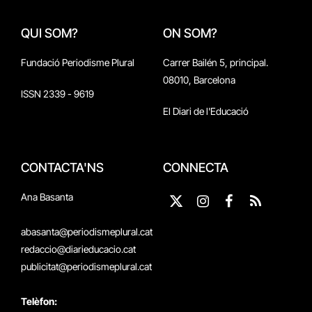
QUI SOM?
ON SOM?
Fundació Periodisme Plural
Carrer Bailén 5, principal.
08010, Barcelona
ISSN 2339 - 9619
El Diari de l'Educació
CONTACTA'NS
CONNECTA
Ana Basanta
X
Instagram
Facebook
RSS
(Twitter)
abasanta@periodismeplural.cat
redaccio@diarieducacio.cat
publicitat@periodismeplural.cat
Telèfon: