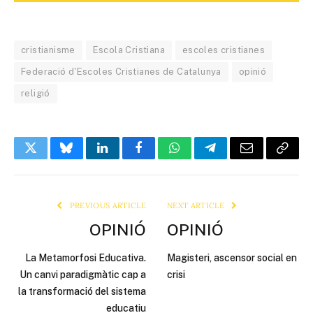
cristianisme
Escola Cristiana
escoles cristianes
Federació d'Escoles Cristianes de Catalunya
opinió
religió
Twitter
Bluesky
LinkedIn
Facebook
WhatsApp
Telegram
Email
Copy
Link
PREVIOUS ARTICLE
NEXT ARTICLE
OPINIÓ
OPINIÓ
La Metamorfosi Educativa.
Magisteri, ascensor social en
Un canvi paradigmàtic cap a
crisi
la transformació del sistema
educatiu