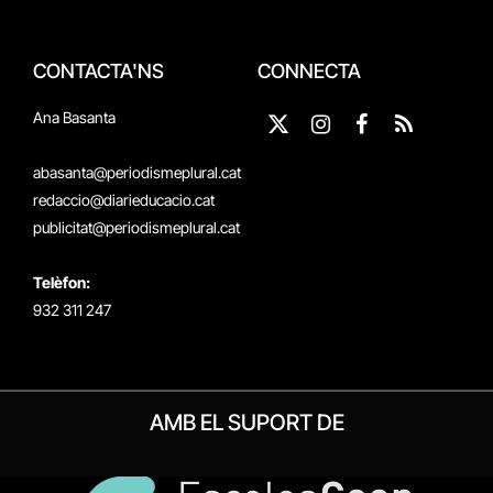
CONTACTA'NS
CONNECTA
Ana Basanta
X
Instagram
Facebook
RSS
(Twitter)
abasanta@periodismeplural.cat
redaccio@diarieducacio.cat
publicitat@periodismeplural.cat
Telèfon:
932 311 247
AMB EL SUPORT DE