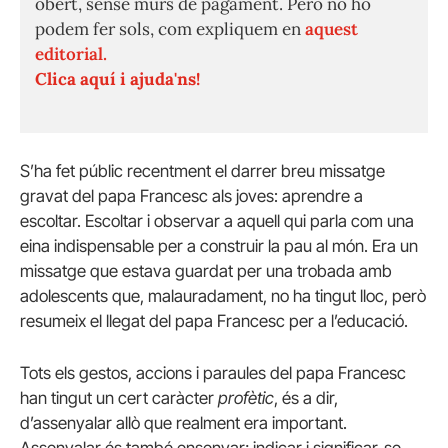
obert, sense murs de pagament. Però no ho
podem fer sols, com expliquem en
aquest
editorial.
Clica aquí i ajuda'ns!
S’ha fet públic recentment el darrer breu missatge
gravat del papa Francesc als joves: aprendre a
escoltar. Escoltar i observar a aquell qui parla com una
eina indispensable per a construir la pau al món. Era un
missatge que estava guardat per una trobada amb
adolescents que, malauradament, no ha tingut lloc, però
resumeix el llegat del papa Francesc per a l’educació.
Tots els gestos, accions i paraules del papa Francesc
han tingut un cert caràcter
profètic
, és a dir,
d’assenyalar allò que realment era important.
Assenyalar és també ensenyar; indicar i significar-se,