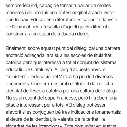
sempre fecund, capaç de tornar a parlar de moltes
maneres i de produir una síntesi original a cada lector
que troba». Educar en la literatura és capacitar la vista
de l’alumnat per a l’escolta d’aquell qui és diferent i
construir així un espai de trobada i diàleg.
Finalment, sobre aquest punt del diàleg, cal una darrera
anotació adreçada, ara sí, a les escoles de titularitat
catòlica però que interessa a tot el conjunt del sistema
educatiu de Catalunya. Al llarg d’aquests anys, el
“ministeri” d’educació del Vaticà ha produït diversos
documents. Quedem-nos amb el títol del darrer: «La
identitat de l’escola catòlica per una cultura del diàleg».
No és un escrit del papa Francesc, però hi trobem una
citació interessant per a tots: «El diàleg pot ésser
afavorit si es conjuguen bé tres indicacions fonamentals:
el deure de la identitat, la valentia de l’alteritat i la
sinceritat de les intencions». Tota comunitat educativa