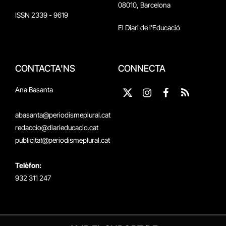
08010, Barcelona
ISSN 2339 - 9619
El Diari de l'Educació
CONTACTA'NS
CONNECTA
Ana Basanta
X
Instagram
Facebook
RSS
(Twitter)
abasanta@periodismeplural.cat
redaccio@diarieducacio.cat
publicitat@periodismeplural.cat
Telèfon:
932 311 247