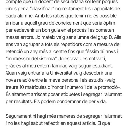
compte que un docent de secundària sol tenir poques
eines per a “classificar” correctament les capacitats de
cada alumne. Amb les ràtios que tenim no és possible
arribar a aquell grau de coneixement que seria òptim
per esdevenir un bon guia en el procés i es cometen
massa errors. Jo mateix vaig ser alumne del grup D. Allà
ens van agrupar a tots els repetidors com a mesura de
retenció un any més al centre fins que féssim 16 anys i
“marxéssim del sistema”. Jo estava desmotivat i,
gràcies al meu entorn familiar, vaig seguir estudiant.
Quan vaig entrar a la Universitat vaig descobrir una
nova relació entre la meva persona i els estudis -vaig
treure 10 matrícules d’honor i número 1 de la promoció–.
És altament arriscat posar etiquetes i segregar l’alumnat
per resultats. Els podem condemnar de per vida.
Segurament hi hagi més maneres de segregar l’alumnat
i no les hagi sabut reflectir en aquest article. El que