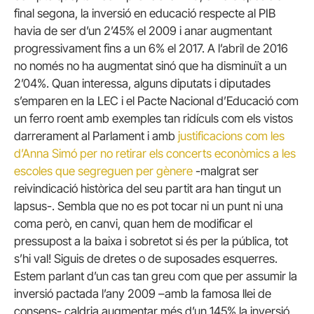
final segona, la inversió en educació respecte al PIB
havia de ser d’un 2’45% el 2009 i anar augmentant
progressivament fins a un 6% el 2017. A l’abril de 2016
no només no ha augmentat sinó que ha disminuït a un
2’04%. Quan interessa, alguns diputats i diputades
s’emparen en la LEC i el Pacte Nacional d’Educació com
un ferro roent amb exemples tan ridículs com els vistos
darrerament al Parlament i amb
justificacions com les
d’Anna Simó per no retirar els concerts econòmics a les
escoles que segreguen per gènere
-malgrat ser
reivindicació històrica del seu partit ara han tingut un
lapsus-. Sembla que no es pot tocar ni un punt ni una
coma però, en canvi, quan hem de modificar el
pressupost a la baixa i sobretot si és per la pública, tot
s’hi val! Siguis de dretes o de suposades esquerres.
Estem parlant d’un cas tan greu com que per assumir la
inversió pactada l’any 2009 –amb la famosa llei de
consens- caldria augmentar més d’un 145% la inversió