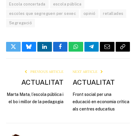
Escola concertada
escola pública
escoles que segreguen per sexec
opinió
retallades
Segregació
Twitter
Bluesky
LinkedIn
Facebook
WhatsApp
Telegram
Email
Copy
Link
PREVIOUS ARTICLE
NEXT ARTICLE
ACTUALITAT
ACTUALITAT
Marta Mata, l’escola pública i
Front social per una
el bo i millor de la pedagogia
educació en economia crítica
als centres educatius