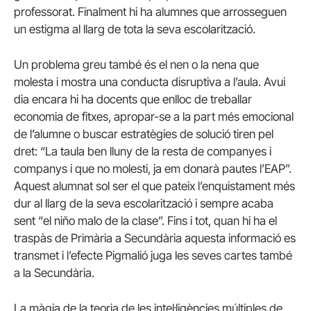
professorat. Finalment hi ha alumnes que arrosseguen
un estigma al llarg de tota la seva escolarització.
Un problema greu també és el nen o la nena que
molesta i mostra una conducta disruptiva a l’aula. Avui
dia encara hi ha docents que enlloc de treballar
economia de fitxes, apropar-se a la part més emocional
de l’alumne o buscar estratègies de solució tiren pel
dret: “La taula ben lluny de la resta de companyes i
companys i que no molesti, ja em donarà pautes l’EAP”.
Aquest alumnat sol ser el que pateix l’enquistament més
dur al llarg de la seva escolarització i sempre acaba
sent “el niño malo de la clase”. Fins i tot, quan hi ha el
traspàs de Primària a Secundària aquesta informació es
transmet i l’efecte Pigmalió juga les seves cartes també
a la Secundària.
La màgia de la teoria de les intel·ligències múltiples de