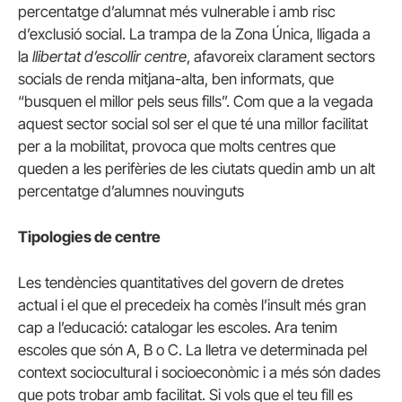
percentatge d’alumnat més vulnerable i amb risc
d’exclusió social. La trampa de la Zona Única, lligada a
la
llibertat d’escollir centre
, afavoreix clarament sectors
socials de renda mitjana-alta, ben informats, que
“busquen el millor pels seus fills”. Com que a la vegada
aquest sector social sol ser el que té una millor facilitat
per a la mobilitat, provoca que molts centres que
queden a les perifèries de les ciutats quedin amb un alt
percentatge d’alumnes nouvinguts
Tipologies de centre
Les tendències quantitatives del govern de dretes
actual i el que el precedeix ha comès l’insult més gran
cap a l’educació: catalogar les escoles. Ara tenim
escoles que són A, B o C. La lletra ve determinada pel
context sociocultural i socioeconòmic i a més són dades
que pots trobar amb facilitat. Si vols que el teu fill es