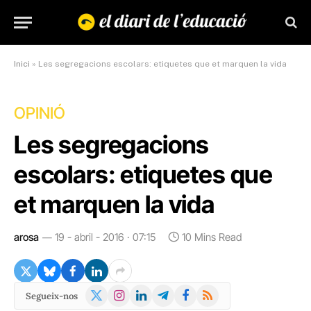
Inici
»
Les segregacions escolars: etiquetes que et marquen la vida
OPINIÓ
Les segregacions
escolars: etiquetes que
et marquen la vida
arosa
19 - abril - 2016 · 07:15
10 Mins Read
X
Instagram
LinkedIn
Telegram
Facebook
RSS
Segueix-nos
(Twitter)