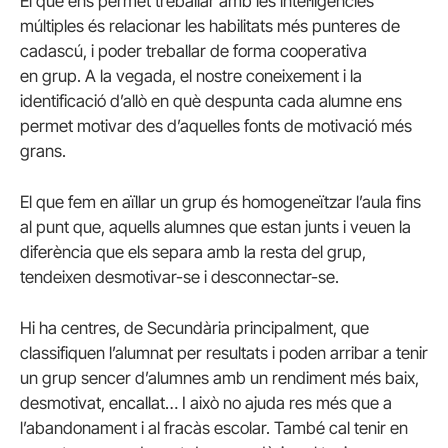
El que ens permet treballar amb les intel·ligències
múltiples és relacionar les habilitats més punteres de
cadascú, i poder treballar de forma cooperativa
en grup. A la vegada, el nostre coneixement i la
identificació d’allò en què despunta cada alumne ens
permet motivar des d’aquelles fonts de motivació més
grans.
El que fem en aïllar un grup és homogeneïtzar l’aula fins
al punt que, aquells alumnes que estan junts i veuen la
diferència que els separa amb la resta del grup,
tendeixen desmotivar-se i desconnectar-se.
Hi ha centres, de Secundària principalment, que
classifiquen l’alumnat per resultats i poden arribar a tenir
un grup sencer d’alumnes amb un rendiment més baix,
desmotivat, encallat… I això no ajuda res més que a
l’abandonament i al fracàs escolar. També cal tenir en