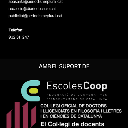
abasanta@periodismeplural.cat
redaccio@diarieducacio.cat
publicitat@periodismeplural.cat
Telèfon:
932 311 247
AMB EL SUPORT DE