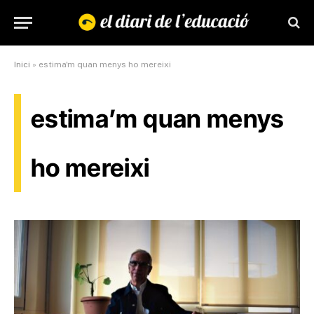
Inici
»
estima'm quan menys ho mereixi
estima’m quan menys
ho mereixi