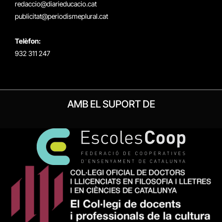
redaccio@diarieducacio.cat
publicitat@periodismeplural.cat
Telèfon:
932 311 247
AMB EL SUPORT DE