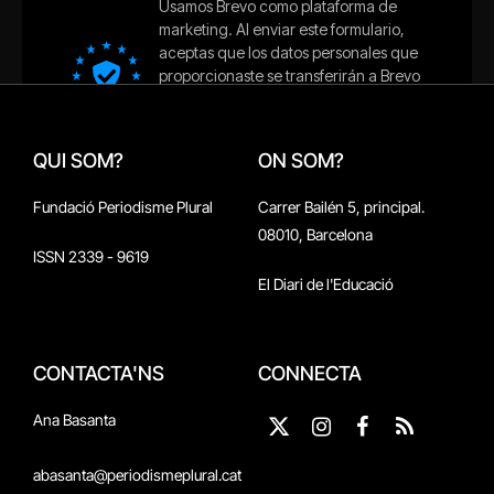
QUI SOM?
ON SOM?
Fundació Periodisme Plural
Carrer Bailén 5, principal.
08010, Barcelona
ISSN 2339 - 9619
El Diari de l'Educació
CONTACTA'NS
CONNECTA
Ana Basanta
X
Instagram
Facebook
RSS
(Twitter)
abasanta@periodismeplural.cat