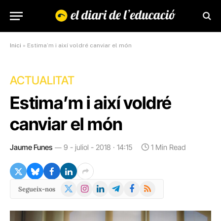
Inici
»
Estima’m i així voldré canviar el món
ACTUALITAT
Estima’m i així voldré
canviar el món
Jaume Funes
9 - juliol - 2018 · 14:15
1 Min Read
X
Instagram
LinkedIn
Telegram
Facebook
RSS
Segueix-nos
(Twitter)