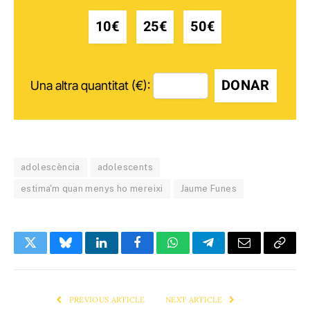
10€
25€
50€
DONAR
Una altra quantitat (€):
adolescència
adolescents
estima'm quan menys ho mereixi
Jaume Funes
Twitter
Bluesky
LinkedIn
Facebook
WhatsApp
Telegram
Email
Copy
Link
PREVIOUS ARTICLE
NEXT ARTICLE