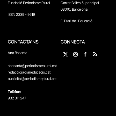
Fundació Periodisme Plural
Carrer Bailén 5, principal.
08010, Barcelona
ISSN 2339 - 9619
El Diari de l'Educació
CONTACTA'NS
CONNECTA
Ana Basanta
X
Instagram
Facebook
RSS
(Twitter)
abasanta@periodismeplural.cat
redaccio@diarieducacio.cat
publicitat@periodismeplural.cat
Telèfon:
932 311 247