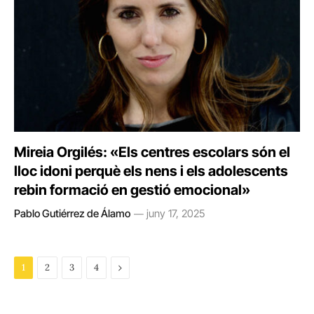
Mireia Orgilés: «Els centres escolars són el
lloc idoni perquè els nens i els adolescents
rebin formació en gestió emocional»
Pablo Gutiérrez de Álamo
juny 17, 2025
Next
1
2
3
4