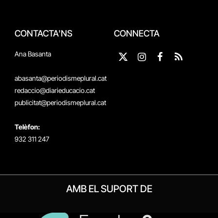
CONTACTA'NS
CONNECTA
Ana Basanta
X
Instagram
Facebook
RSS
(Twitter)
abasanta@periodismeplural.cat
redaccio@diarieducacio.cat
publicitat@periodismeplural.cat
Telèfon:
932 311 247
AMB EL SUPORT DE