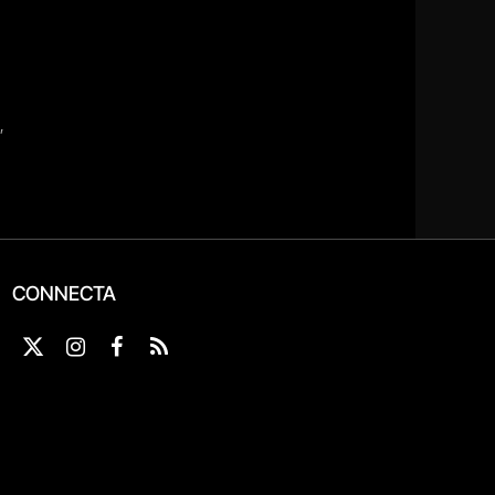
CONNECTA
X
Instagram
Facebook
RSS
(Twitter)