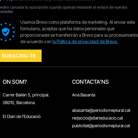
ON SOM?
CONTACTA'NS
Carrer Bailén 5, principal.
Ana Basanta
08010, Barcelona
abasanta@periodismeplural.cat
El Diari de l'Educació
redaccio@diarieducacio.cat
publicitat@periodismeplural.cat