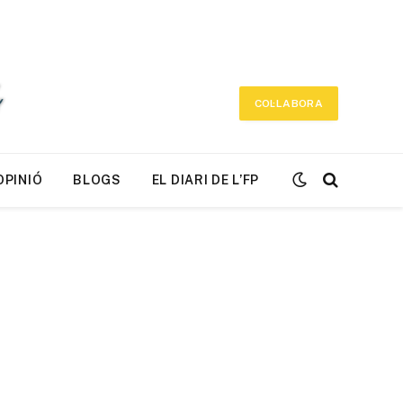
COL·LABORA
OPINIÓ
BLOGS
EL DIARI DE L’FP