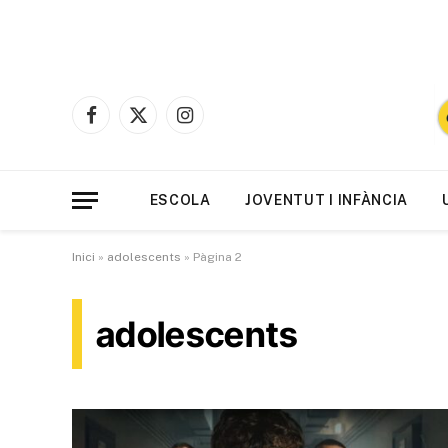
Facebook
X
Instagram
(Twitter)
ESCOLA
JOVENTUT I INFÀNCIA
Inici
»
adolescents
»
Pàgina 2
adolescents