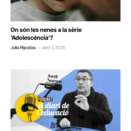
On són les nenes a la sèrie
‘Adolescència’?
Júlia Rípodas
abril 1, 2025