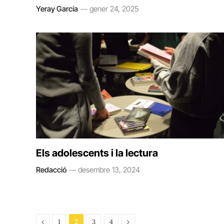
Yeray García
gener 24, 2025
Els adolescents i la lectura
Redacció
desembre 13, 2024
Previous
Next
1
2
3
4