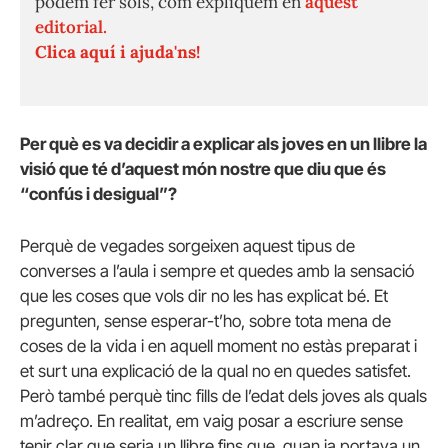
podem fer sols, com expliquem en
aquest
editorial.
Clica aquí i ajuda'ns!
Per què es va decidir a explicar als joves en un llibre la
visió que té d’aquest món nostre que diu que és
“confús i desigual”?
Perquè de vegades sorgeixen aquest tipus de
converses a l’aula i sempre et quedes amb la sensació
que les coses que vols dir no les has explicat bé. Et
pregunten, sense esperar-t’ho, sobre tota mena de
coses de la vida i en aquell moment no estàs preparat i
et surt una explicació de la qual no en quedes satisfet.
Però també perquè tinc fills de l’edat dels joves als quals
m’adreço. En realitat, em vaig posar a escriure sense
tenir clar que seria un llibre fins que, quan ja portava un