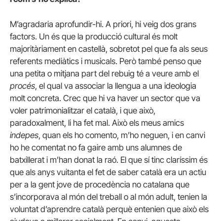
M’agradaria aprofundir-hi. A priori, hi veig dos grans
factors. Un és que la producció cultural és molt
majoritàriament en castellà, sobretot pel que fa als seus
referents mediàtics i musicals. Però també penso que
una petita o mitjana part del rebuig té a veure amb el
procés
, el qual va associar la llengua a una ideologia
molt concreta. Crec que hi va haver un sector que va
voler patrimonialitzar el català, i que això,
paradoxalment, li ha fet mal. Això els meus amics
indepes
, quan els ho comento, m’ho neguen, i en canvi
ho he comentat no fa gaire amb uns alumnes de
batxillerat i m’han donat la raó. El que sí tinc claríssim és
que als anys vuitanta el fet de saber català era un actiu
per a la gent jove de procedència no catalana que
s’incorporava al món del treball o al món adult, tenien la
voluntat d’aprendre català perquè entenien que això els