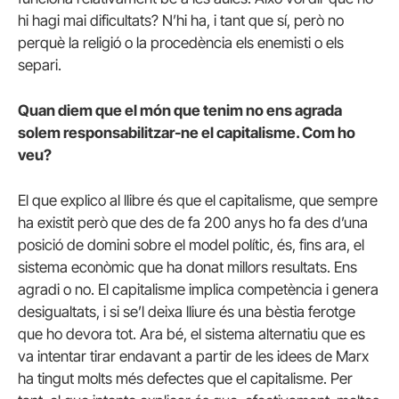
hi hagi mai dificultats? N’hi ha, i tant que sí, però no
perquè la religió o la procedència els enemisti o els
separi.
Quan diem que el món que tenim no ens agrada
solem responsabilitzar-ne el capitalisme. Com ho
veu?
El que explico al llibre és que el capitalisme, que sempre
ha existit però que des de fa 200 anys ho fa des d’una
posició de domini sobre el model polític, és, fins ara, el
sistema econòmic que ha donat millors resultats. Ens
agradi o no. El capitalisme implica competència i genera
desigualtats, i si se’l deixa lliure és una bèstia ferotge
que ho devora tot. Ara bé, el sistema alternatiu que es
va intentar tirar endavant a partir de les idees de Marx
ha tingut molts més defectes que el capitalisme. Per