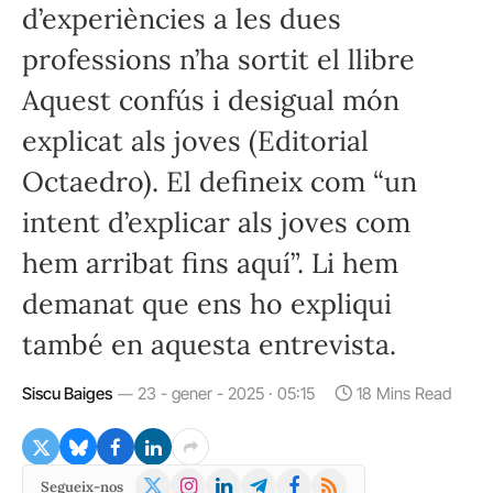
d’experiències a les dues
professions n’ha sortit el llibre
Aquest confús i desigual món
explicat als joves (Editorial
Octaedro). El defineix com “un
intent d’explicar als joves com
hem arribat fins aquí”. Li hem
demanat que ens ho expliqui
també en aquesta entrevista.
Siscu Baiges
23 - gener - 2025 · 05:15
18 Mins Read
X
Instagram
LinkedIn
Telegram
Facebook
RSS
Segueix-nos