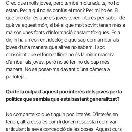
Crec que molts joves, però també molts adults, no ho
estan. Per a qui no és confús el món? Per mi ho és. El
que tinc clar és que els joves tenen interès per saber de
què va aquest món, si bé el que molt sovint tenen més a
mà són unes fonts d’informació bastant tòxiques. És a
dir, hi ha un corrent ideològic que sap com arribar als
joves d’una manera que altres no sabem. I soc
conscient que el format llibre no és la millor manera
d’arribar als joves, però no sé fer-ho de cap més
manera. No sé posar-me davant d’una càmera a
parlotejar.
Qui té la culpa d’aquest poc interès dels joves per la
política que sembla que està bastant generalitzat?
No comparteixo que tinguin poc interès. D’interès en
tenen, altra cosa és com li donen resposta i com van
articulant la seva concepció de les coses. Aquest curs