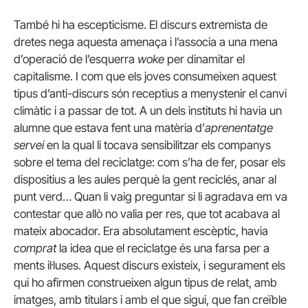
També hi ha escepticisme. El discurs extremista de
dretes nega aquesta amenaça i l’associa a una mena
d’operació de l’esquerra
woke
per dinamitar el
capitalisme. I com que els joves consumeixen aquest
tipus d’anti-discurs són receptius a menystenir el canvi
climàtic i a passar de tot. A un dels instituts hi havia un
alumne que estava fent una matèria d’
aprenentatge
servei
en la qual li tocava sensibilitzar els companys
sobre el tema del reciclatge: com s’ha de fer, posar els
dispositius a les aules perquè la gent reciclés, anar al
punt verd… Quan li vaig preguntar si li agradava em va
contestar que allò no valia per res, que tot acabava al
mateix abocador. Era absolutament escèptic, havia
comprat
la idea que el reciclatge és una farsa per a
ments il·luses. Aquest discurs existeix, i segurament els
qui ho afirmen construeixen algun tipus de relat, amb
imatges, amb titulars i amb el que sigui, que fan creïble