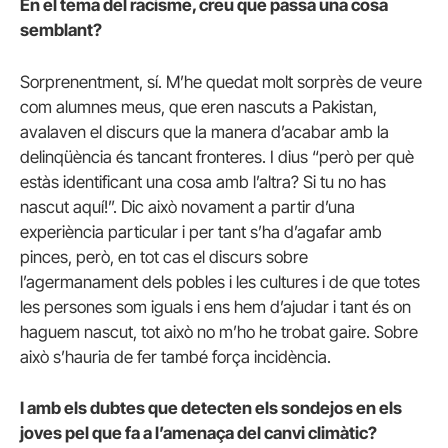
En el tema del racisme, creu que passa una cosa
semblant?
Sorprenentment, sí. M’he quedat molt sorprès de veure
com alumnes meus, que eren nascuts a Pakistan,
avalaven el discurs que la manera d’acabar amb la
delinqüència és tancant fronteres. I dius “però per què
estàs identificant una cosa amb l’altra? Si tu no has
nascut aquí!”. Dic això novament a partir d’una
experiència particular i per tant s’ha d’agafar amb
pinces, però, en tot cas el discurs sobre
l’agermanament dels pobles i les cultures i de que totes
les persones som iguals i ens hem d’ajudar i tant és on
haguem nascut, tot això no m’ho he trobat gaire. Sobre
això s’hauria de fer també força incidència.
I amb els dubtes que detecten els sondejos en els
joves pel que fa a l’amenaça del canvi climàtic?