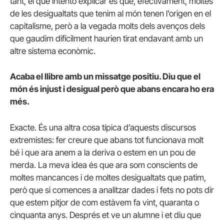
tant, el que intento explicar és que, efectivament, moltes
de les desigualtats que tenim al món tenen l’origen en el
capitalisme, però a la vegada molts dels avenços dels
que gaudim difícilment haurien tirat endavant amb un
altre sistema econòmic.
Acaba el llibre amb un missatge positiu. Diu que el
món és injust i desigual però que abans encara ho era
més.
Exacte. És una altra cosa típica d’aquests discursos
extremistes: fer creure que abans tot funcionava molt
bé i que ara anem a la deriva o estem en un pou de
merda. La meva idea és que ara som conscients de
moltes mancances i de moltes desigualtats que patim,
però que si comences a analitzar dades i fets no pots dir
que estem pitjor de com estàvem fa vint, quaranta o
cinquanta anys. Després et ve un alumne i et diu que