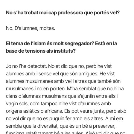
No s’ha trobat mai cap professora que portés vel?
No. D’alumnes, moltes.
El tema de l’islam és molt segregador? Està en la
base de tensions als instituts?
Jo no l’he detectat. No et dic que no, però he vist
alumnes amb i sense vel que són amigues. He vist
alumnes musulmanes amb vel i altres que també són
musulmanes i no en porten. M’ha semblat que no hi ha
clans d’alumnes musulmans que s’ajuntin entre ells i
vagin sols, com tampoc n’he vist d’alumnes amb
orígens asiàtics o africans. Els pot veure junts, però això
no vol dir que no es puguin fer amb els altres. A mi em
sembla que la diversitat, que és un bé a preservar,
funciona relativament bé a les aules. Això vol dir que no