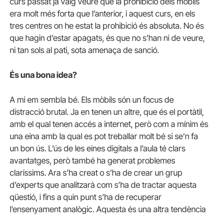
curs passat ja vaig veure que la prohibició dels mòbils
era molt més forta que l’anterior, i aquest curs, en els
tres centres on he estat la prohibició és absoluta. No és
que hagin d’estar apagats, és que no s’han ni de veure,
ni tan sols al pati, sota amenaça de sanció.
És una bona idea?
A mi em sembla bé. Els mòbils són un focus de
distracció brutal. Ja en tenen un altre, que és el portàtil,
amb el qual tenen accés a internet, però com a mínim és
una eina amb la qual es pot treballar molt bé si se’n fa
un bon ús. L’ús de les eines digitals a l’aula té clars
avantatges, però també ha generat problemes
claríssims. Ara s’ha creat o s’ha de crear un grup
d’experts que analitzarà com s’ha de tractar aquesta
qüestió, i fins a quin punt s’ha de recuperar
l’ensenyament analògic. Aquesta és una altra tendència