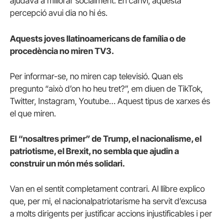
ajudava a millorar socialment. En canvi, aquesta
percepció avui dia no hi és.
Aquests joves llatinoamericans de família o de
procedència no miren TV3.
Per informar-se, no miren cap televisió. Quan els
pregunto “això d’on ho heu tret?”, em diuen de TikTok,
Twitter, Instagram, Youtube… Aquest tipus de xarxes és
el que miren.
El “nosaltres primer” de Trump, el nacionalisme, el
patriotisme, el Brexit, no sembla que ajudin a
construir un món més solidari.
Van en el sentit completament contrari. Al llibre explico
que, per mi, el nacionalpatriotarisme ha servit d’excusa
a molts dirigents per justificar accions injustificables i per