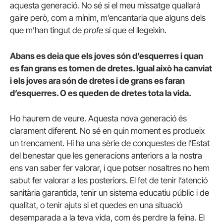
aquesta generació. No sé si el meu missatge quallarà
gaire però, com a mínim, m’encantaria que alguns dels
que m’han tingut de
profe
sí que el llegeixin.
Abans es deia que els joves són d’esquerres i quan
es fan grans es tornen de dretes. Igual això ha canviat
i els joves ara són de dretes i de grans es faran
d’esquerres. O es queden de dretes tota la vida.
Ho haurem de veure. Aquesta nova generació és
clarament diferent. No sé en quin moment es produeix
un trencament. Hi ha una sèrie de conquestes de l’Estat
del benestar que les generacions anteriors a la nostra
ens van saber fer valorar, i que potser nosaltres no hem
sabut fer valorar a les posteriors. El fet de tenir l’atenció
sanitària garantida, tenir un sistema educatiu públic i de
qualitat, o tenir ajuts si et quedes en una situació
desemparada a la teva vida, com és perdre la feina. El