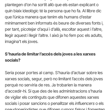
plantegen d’on ha sortit allò que els estan explicant o
quin biaix ideològic té la persona que ho fa. Al llibre dic
que l’única manera que tenim els humans d’estar
mínimament ben informats és beure de diverses fonts i,
per tant, picotejar d’aquí i d’allà, escoltar aquest i l’altre,
llegir aquest i llegir l’altre. I això ja ho fem poc els adults,
imagina’t els joves.
S’hauria de limitar l’accés dels joves a les xarxes
socials?
Seria posar portes al camp. S’hauria d’actuar sobre les
xarxes socials, segur, però no limitant l’accés dels joves
perquè no serviria de res. Ja trobarien la manera
d’accedir-hi. Sí que des de les administracions s’hauria
de vigilar els continguts que difonen aquestes xarxes
socials i posar sancions o penalitzar els
influencers
o els
pseudoperiodistes que difonen
rumors falsos
i fomenten