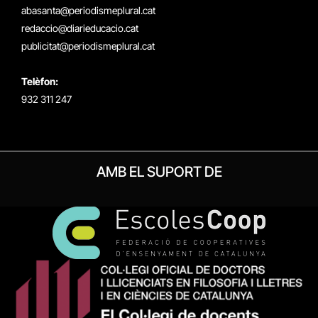
(Twitter)
abasanta@periodismeplural.cat
redaccio@diarieducacio.cat
publicitat@periodismeplural.cat
Telèfon:
932 311 247
AMB EL SUPORT DE