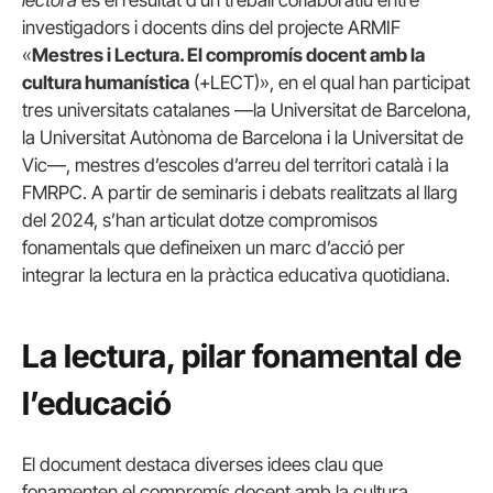
lectora
és el resultat d’un treball col·laboratiu entre
investigadors i docents dins del projecte ARMIF
«
Mestres i Lectura. El compromís docent amb la
cultura humanística
(+LECT)», en el qual han participat
tres universitats catalanes —la Universitat de Barcelona,
la Universitat Autònoma de Barcelona i la Universitat de
Vic—, mestres d’escoles d’arreu del territori català i la
FMRPC. A partir de seminaris i debats realitzats al llarg
del 2024, s’han articulat dotze compromisos
fonamentals que defineixen un marc d’acció per
integrar la lectura en la pràctica educativa quotidiana.
La lectura, pilar fonamental de
l’educació
El document destaca diverses idees clau que
fonamenten el compromís docent amb la cultura