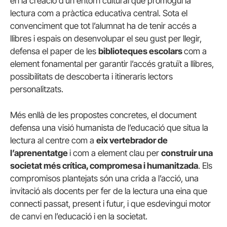
en la creació d’un entorn cultural que promogui la
lectura com a pràctica educativa central. Sota el
convenciment que tot l’alumnat ha de tenir accés a
llibres i espais on desenvolupar el seu gust per llegir,
defensa el paper de les
biblioteques escolars
com a
element fonamental per garantir l’accés gratuït a llibres,
possibilitats de descoberta i itineraris lectors
personalitzats.
Més enllà de les propostes concretes, el document
defensa una visió humanista de l’educació que situa la
lectura al centre com a
eix vertebrador de
l’aprenentatge
i com a element clau per
construir una
societat més crítica, compromesa i humanitzada
. Els
compromisos plantejats són una crida a l’acció, una
invitació als docents per fer de la lectura una eina que
connecti passat, present i futur, i que esdevingui motor
de canvi en l’educació i en la societat.