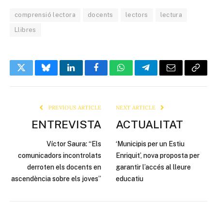
comprensió lectora
docents
lectors
lectura
Llibres
Twitter
Bluesky
LinkedIn
Facebook
WhatsApp
Telegram
Email
Copy
Link
PREVIOUS ARTICLE
NEXT ARTICLE
ENTREVISTA
ACTUALITAT
Víctor Saura: “Els
‘Municipis per un Estiu
comunicadors incontrolats
Enriquit’, nova proposta per
derroten els docents en
garantir l’accés al lleure
ascendència sobre els joves”
educatiu