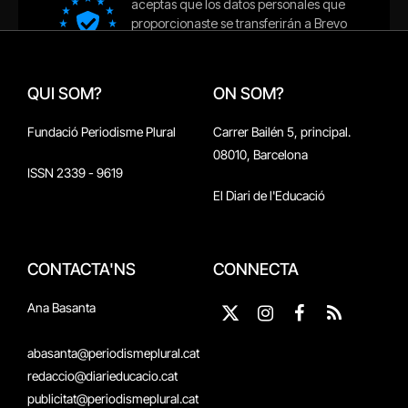
QUI SOM?
ON SOM?
Fundació Periodisme Plural
Carrer Bailén 5, principal.
08010, Barcelona
ISSN 2339 - 9619
El Diari de l'Educació
CONTACTA'NS
CONNECTA
Ana Basanta
X
Instagram
Facebook
RSS
(Twitter)
abasanta@periodismeplural.cat
redaccio@diarieducacio.cat
publicitat@periodismeplural.cat