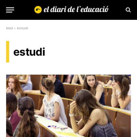
Inici
»
estudi
estudi