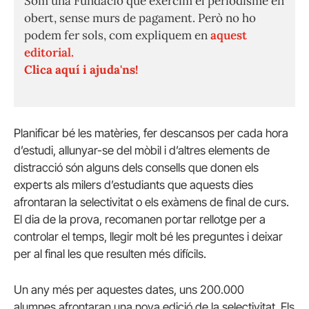
Som una Fundació que exercim el periodisme en
obert, sense murs de pagament. Però no ho
podem fer sols, com expliquem en
aquest
editorial.
Clica aquí i ajuda'ns!
Planificar bé les matèries, fer descansos per cada hora
d’estudi, allunyar-se del mòbil i d’altres elements de
distracció són alguns dels consells que donen els
experts als milers d’estudiants que aquests dies
afrontaran la selectivitat o els exàmens de final de curs.
El dia de la prova, recomanen portar rellotge per a
controlar el temps, llegir molt bé les preguntes i deixar
per al final les que resulten més difícils.
Un any més per aquestes dates, uns 200.000
alumnes afrontaran una nova edició de la selectivitat. Els