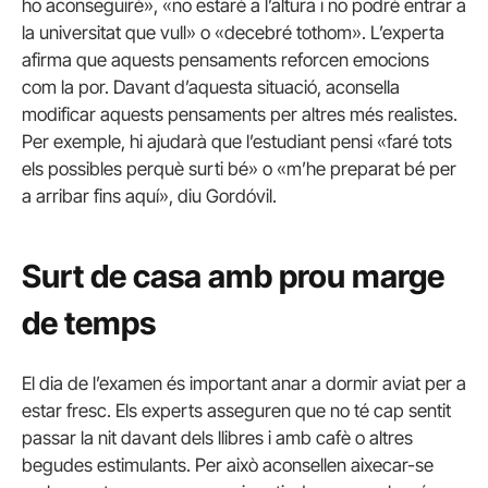
ho aconseguiré», «no estaré a l’altura i no podré entrar a
la universitat que vull» o «decebré tothom». L’experta
afirma que aquests pensaments reforcen emocions
com la por. Davant d’aquesta situació, aconsella
modificar aquests pensaments per altres més realistes.
Per exemple, hi ajudarà que l’estudiant pensi «faré tots
els possibles perquè surti bé» o «m’he preparat bé per
a arribar fins aquí», diu Gordóvil.
Surt de casa amb prou marge
de temps
El dia de l’examen és important anar a dormir aviat per a
estar fresc. Els experts asseguren que no té cap sentit
passar la nit davant dels llibres i amb cafè o altres
begudes estimulants. Per això aconsellen aixecar-se