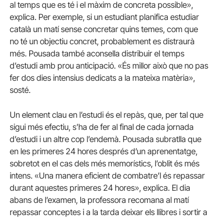
al temps que es té i el màxim de concreta possible»,
explica. Per exemple, si un estudiant planifica estudiar
català un matí sense concretar quins temes, com que
no té un objectiu concret, probablement es distraurà
més. Pousada també aconsella distribuir el temps
d’estudi amb prou anticipació. «És millor això que no pas
fer dos dies intensius dedicats a la mateixa matèria»,
sosté.
Un element clau en l’estudi és el repàs, que, per tal que
sigui més efectiu, s’ha de fer al final de cada jornada
d’estudi i un altre cop l’endemà. Pousada subratlla que
en les primeres 24 hores després d’un aprenentatge,
sobretot en el cas dels més memorístics, l’oblit és més
intens. «Una manera eficient de combatre’l és repassar
durant aquestes primeres 24 hores», explica. El dia
abans de l’examen, la professora recomana al matí
repassar conceptes i a la tarda deixar els llibres i sortir a