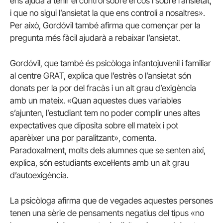
ens ajuda a tenir el control sobre el cos i sobre l’ansietat,
i que no sigui l’ansietat la que ens controli a nosaltres».
Per això, Gordóvil també afirma que començar per la
pregunta més fàcil ajudarà a rebaixar l’ansietat.
Gordóvil, que també és psicòloga infantojuvenil i familiar
al centre GRAT, explica que l’estrès o l’ansietat són
donats per la por del fracàs i un alt grau d’exigència
amb un mateix. «Quan aquestes dues variables
s’ajunten, l’estudiant tem no poder complir unes altes
expectatives que diposita sobre ell mateix i pot
aparèixer una por paralitzant», comenta.
Paradoxalment, molts dels alumnes que se senten així,
explica, són estudiants excel·lents amb un alt grau
d’autoexigència.
La psicòloga afirma que de vegades aquestes persones
tenen una sèrie de pensaments negatius del tipus «no