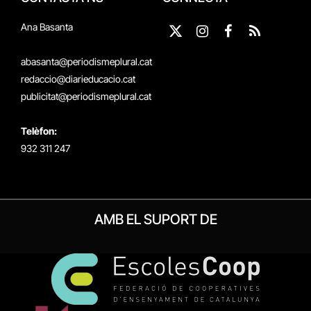
Ana Basanta
X
Instagram
Facebook
RSS
(Twitter)
abasanta@periodismeplural.cat
redaccio@diarieducacio.cat
publicitat@periodismeplural.cat
Telèfon:
932 311 247
AMB EL SUPORT DE