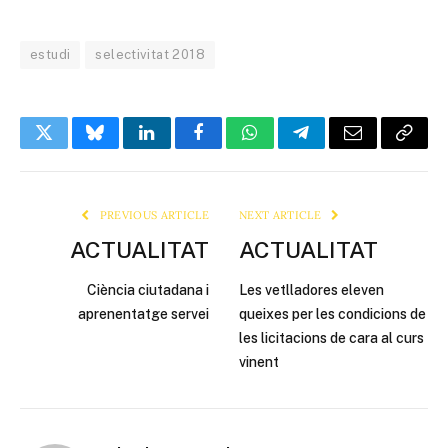
estudi
selectivitat 2018
Twitter
Bluesky
LinkedIn
Facebook
WhatsApp
Telegram
Email
Copy
Link
PREVIOUS ARTICLE
NEXT ARTICLE
ACTUALITAT
ACTUALITAT
Ciència ciutadana i
Les vetlladores eleven
aprenentatge servei
queixes per les condicions de
les licitacions de cara al curs
vinent