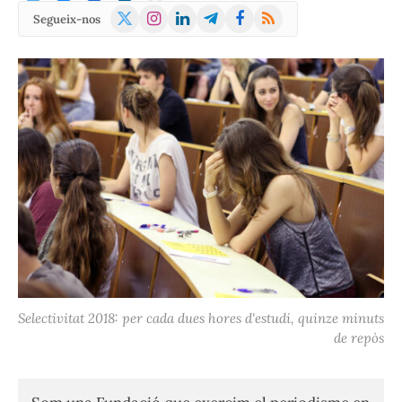
X
Instagram
LinkedIn
Telegram
Facebook
RSS
Segueix-nos
(Twitter)
Selectivitat 2018: per cada dues hores d'estudi, quinze minuts
de repòs