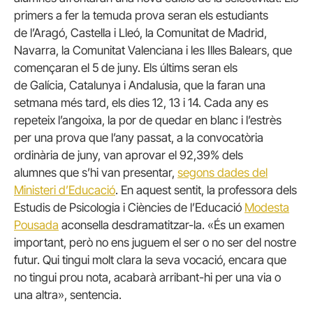
primers a fer la temuda prova seran els estudiants
de l’Aragó, Castella i Lleó, la Comunitat de Madrid,
Navarra, la Comunitat Valenciana i les Illes Balears, que
començaran el 5 de juny. Els últims seran els
de Galícia, Catalunya i Andalusia, que la faran una
setmana més tard, els dies 12, 13 i 14. Cada any es
repeteix l’angoixa, la por de quedar en blanc i l’estrès
per una prova que l’any passat, a la convocatòria
ordinària de juny, van aprovar el 92,39% dels
alumnes que s’hi van presentar,
segons dades del
Ministeri d’Educació
. En aquest sentit, la professora dels
Estudis de Psicologia i Ciències de l’Educació
Modesta
Pousada
aconsella desdramatitzar-la. «És un examen
important, però no ens juguem el ser o no ser del nostre
futur. Qui tingui molt clara la seva vocació, encara que
no tingui prou nota, acabarà arribant-hi per una via o
una altra», sentencia.