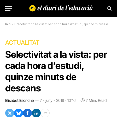
Inici
»
Selectivitat a la vista: per cada hora d’estudi, quinze minuts de descans
ACTUALITAT
Selectivitat a la vista: per
cada hora d’estudi,
quinze minuts de
descans
Elisabet Escriche
7 - juny - 2018 · 10:16
7 Mins Read