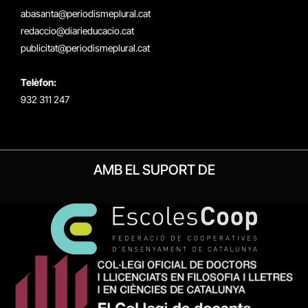
(Twitter)
abasanta@periodismeplural.cat
redaccio@diarieducacio.cat
publicitat@periodismeplural.cat
Telèfon:
932 311 247
AMB EL SUPORT DE