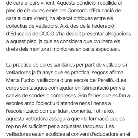
de cara al curs vinent. Aquesta condició, recollida al
plec de clàusules emès pel Consorci d’Educació de
cara al curs vinent, ha aixecat crítiques entre els
col·lectius de vetlladors. Així, des de la Federació
d’Educació de CCOO s’ha decidit presentar al·legacions
a aquest plec, ja que es considera que «vulnera els
drets dels monitors i monitores en certs aspectes».
La pràctica de cures sanitàries per part de vetlladors i
vetlladores ja fa anys que es practica, segons afirma
Marta
Fucho
, vetlladora d’una escola del Perelló. «Les
cures són tasques com ajudar en l’alimentació per via,
canvis de sondes o compreses. Són feines que es fan a
escoles amb l’objectiu d’atendre nens i nenes a
l’escolarització compartida», comenta. Tot i això,
aquesta vetlladora assegura que «la formació que es
rep no és suficient per a aquestes tasques». Les
vetlladores estan acollides al conveni d’educadors en el