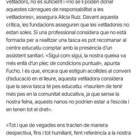
vetlladors, no és suficient i «no se li poden donar
aquestes càrregues de responsabilitat a les
vetlladores», assegura Alícia Ruiz. Davant aquesta
crítica, les fundacions asseguren que les vetlladores no
estan soles. Si una professional considera que no està
formada per a realitzar una tasca es pot recomanar al
centre educatiu comptar amb la presència d’un
assistent sanitari. «Sigui com sigui, la nostra queixa va
més enllà d’un plec de condicions puntual», apunta
Fucho
. I és que, encara que estiguin acollides al conveni
d’educació en el lleure, aquesta vetlladora considera
que la seva tasca té pes educatiu: «hauríem de tenir
més pes en la comunitat educativa, ja que sense la
nostra feina, aquests nanos no podrien estar a l’escola i
en tenen tot el dret».
«Tot i que de vegades ens tracten de manera
despectiva, fins i tot humiliant, fent referència a la nostra