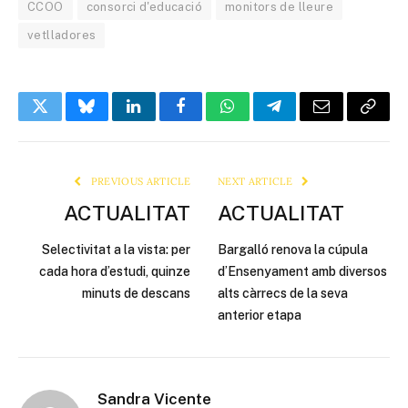
CCOO
consorci d'educació
monitors de lleure
vetlladores
Twitter
Bluesky
LinkedIn
Facebook
WhatsApp
Telegram
Email
Copy
Link
PREVIOUS ARTICLE
NEXT ARTICLE
ACTUALITAT
ACTUALITAT
Selectivitat a la vista: per
Bargalló renova la cúpula
cada hora d’estudi, quinze
d’Ensenyament amb diversos
minuts de descans
alts càrrecs de la seva
anterior etapa
Sandra Vicente