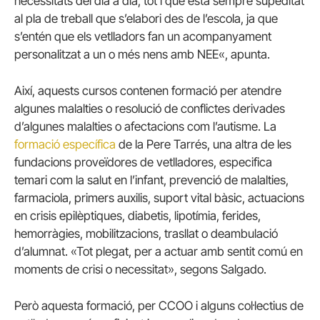
necessitats del dia a dia, tot i que està sempre supeditat
al pla de treball que s’elabori des de l’escola, ja que
s’entén que els vetlladors fan un acompanyament
personalitzat a un o més nens amb
NEE
«, apunta.
Així, aquests cursos contenen formació per atendre
algunes malalties o resolució de conflictes derivades
d’algunes malalties o afectacions com l’autisme. La
formació específica
de la Pere Tarrés, una altra de les
fundacions proveïdores de vetlladores, especifica
temari com la salut en l’infant, prevenció de malalties,
farmaciola, primers auxilis, suport vital bàsic, actuacions
en crisis epilèptiques, diabetis, lipotímia, ferides,
hemorràgies, mobilitzacions, trasllat o deambulació
d’alumnat. «Tot plegat, per a actuar amb sentit comú en
moments de crisi o necessitat», segons
Salgado
.
Però aquesta formació, per CCOO i alguns col·lectius de