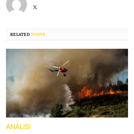
X
(Twitter)
RELATED
POSTS
ANÀLISI