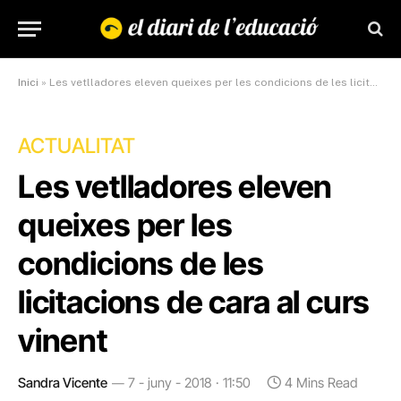
Inici
»
Les vetlladores eleven queixes per les condicions de les licitacions de cara al curs vinent
ACTUALITAT
Les vetlladores eleven
queixes per les
condicions de les
licitacions de cara al curs
vinent
Sandra Vicente
7 - juny - 2018 · 11:50
4 Mins Read