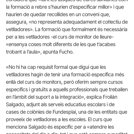
la formació a rebre s’haurien d’especificar millor» i que
haurien de quedar recollides en un conveni que,
assegura, «no representa adequadament el col·lectiu de
vetlladores». La formació que formalment és necessària
per a les vetlladores -el curs de monitor de lleure-
«ensenya coses molt diferents de les que t’acabes
trobant a l’aula», apunta
Fucho
.
«No hi ha cap requisit formal que digui que les
vetlladores hagin de tenir una formació específica més
enllà del curs de monitors, però oferim sempre cursos
específics i gratuïts a aquells professionals que treballen
en l’àmbit del suport a la integració», explica
Froilán
Salgado
, adjunt als serveis educatius escolars i de
cases de colònies de
Fundesplai
, una de les entitats que
proveeix de vetlladores a les escoles. El curs que
menciona
Salgado
és específic per a «atendre les