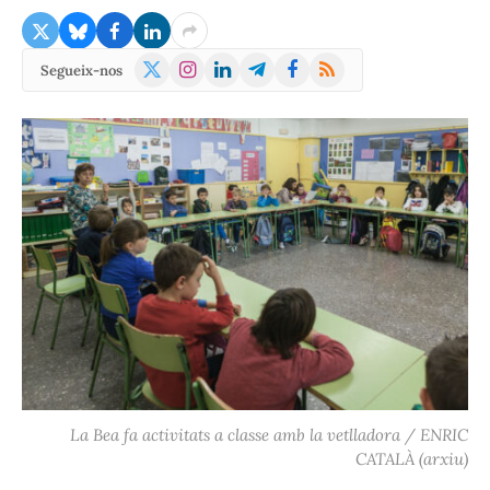
X
Instagram
LinkedIn
Telegram
Facebook
RSS
Segueix-nos
(Twitter)
La Bea fa activitats a classe amb la vetlladora / ENRIC
CATALÀ (arxiu)