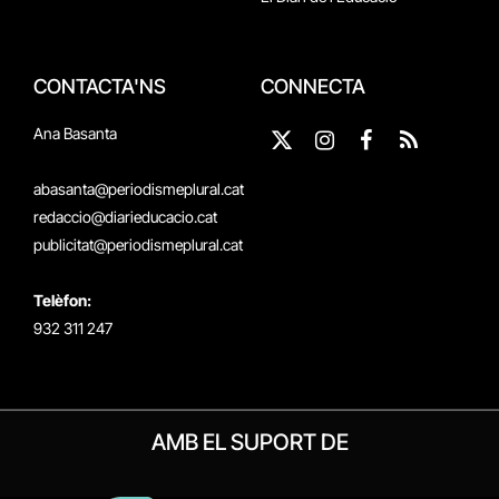
CONTACTA'NS
CONNECTA
Ana Basanta
X
Instagram
Facebook
RSS
(Twitter)
abasanta@periodismeplural.cat
redaccio@diarieducacio.cat
publicitat@periodismeplural.cat
Telèfon:
932 311 247
AMB EL SUPORT DE