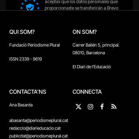
QUI SOM?
ON SOM?
Fundació Periodisme Plural
Carrer Bailén 5, principal.
08010, Barcelona
ISSN 2339 - 9619
El Diari de l'Educació
CONTACTA'NS
CONNECTA
Ana Basanta
X
Instagram
Facebook
RSS
(Twitter)
abasanta@periodismeplural.cat
redaccio@diarieducacio.cat
publicitat@periodismeplural.cat