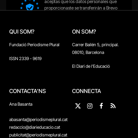
QUI SOM?
ON SOM?
Fundació Periodisme Plural
Carrer Bailén 5, principal.
08010, Barcelona
ISSN 2339 - 9619
El Diari de l'Educació
CONTACTA'NS
CONNECTA
Ana Basanta
X
Instagram
Facebook
RSS
(Twitter)
abasanta@periodismeplural.cat
redaccio@diarieducacio.cat
publicitat@periodismeplural.cat