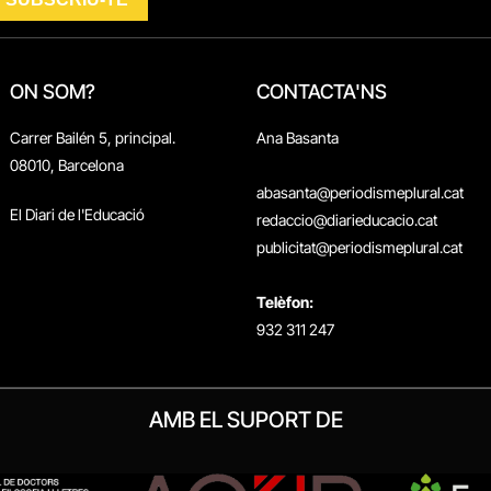
ON SOM?
CONTACTA'NS
Carrer Bailén 5, principal.
Ana Basanta
08010, Barcelona
abasanta@periodismeplural.cat
El Diari de l'Educació
redaccio@diarieducacio.cat
publicitat@periodismeplural.cat
Telèfon:
932 311 247
AMB EL SUPORT DE