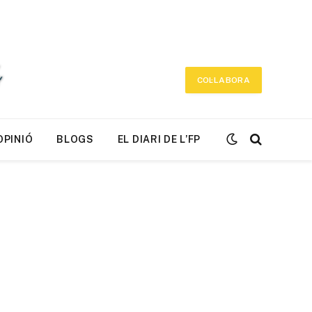
COL·LABORA
OPINIÓ
BLOGS
EL DIARI DE L’FP