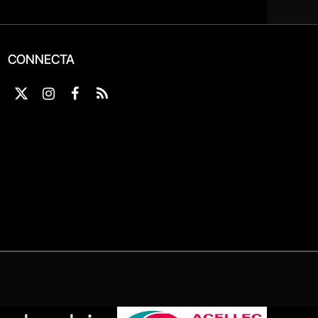
CONNECTA
X
Instagram
Facebook
RSS
(Twitter)