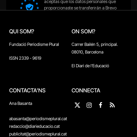
QUI SOM?
ON SOM?
Fundació Periodisme Plural
Carrer Bailén 5, principal.
08010, Barcelona
ISSN 2339 - 9619
El Diari de l'Educació
CONTACTA'NS
CONNECTA
Ana Basanta
X
Instagram
Facebook
RSS
(Twitter)
abasanta@periodismeplural.cat
redaccio@diarieducacio.cat
publicitat@periodismeplural.cat