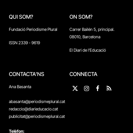
QUI SOM?
ON SOM?
Fundació Periodisme Plural
Carrer Bailén 5, principal.
08010, Barcelona
ISSN 2339 - 9619
El Diari de l'Educació
CONTACTA'NS
CONNECTA
Ana Basanta
X
Instagram
Facebook
RSS
(Twitter)
abasanta@periodismeplural.cat
redaccio@diarieducacio.cat
publicitat@periodismeplural.cat
Telèfon: