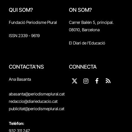
QUI SOM?
ON SOM?
Fundació Periodisme Plural
Carrer Bailén 5, principal.
08010, Barcelona
ISSN 2339 - 9619
El Diari de l'Educació
CONTACTA'NS
CONNECTA
Ana Basanta
X
Instagram
Facebook
RSS
(Twitter)
abasanta@periodismeplural.cat
redaccio@diarieducacio.cat
publicitat@periodismeplural.cat
Telèfon:
932 311 247