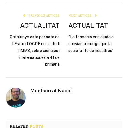
Link
PREVIOUS ARTICLE
NEXT ARTICLE
ACTUALITAT
ACTUALITAT
Catalunya està per sota de
“La formació ens ajuda a
l’Estat i l’OCDE en l’estudi
canviar la imatge que la
TIMMS, sobre ciències i
societat té de nosaltres”
matemàtiques a 4t de
primària
Montserrat Nadal
RELATED
POSTS