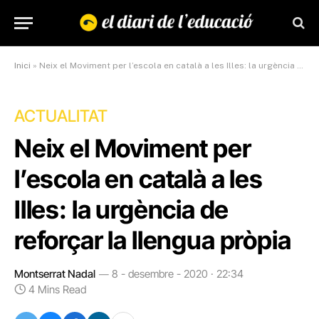
Inici
»
Neix el Moviment per l’escola en català a les Illes: la urgència de reforçar la llengua pròpia
ACTUALITAT
Neix el Moviment per
l’escola en català a les
Illes: la urgència de
reforçar la llengua pròpia
Montserrat Nadal
8 - desembre - 2020 · 22:34
4 Mins Read