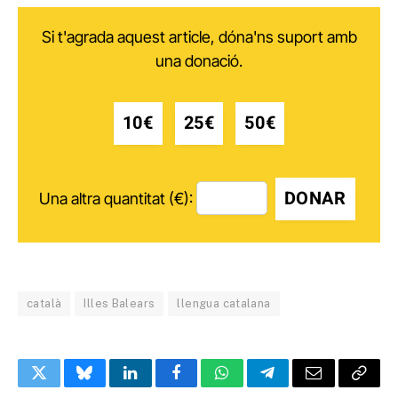
Si t'agrada aquest article, dóna'ns suport amb
una donació.
10€
25€
50€
DONAR
Una altra quantitat (€):
català
Illes Balears
llengua catalana
Twitter
Bluesky
LinkedIn
Facebook
WhatsApp
Telegram
Email
Copy