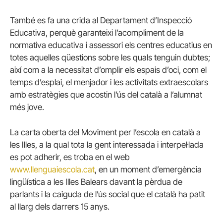
També es fa una crida al Departament d’Inspecció
Educativa, perquè garanteixi l’acompliment de la
normativa educativa i assessori els centres educatius en
totes aquelles qüestions sobre les quals tenguin dubtes;
així com a la necessitat d’omplir els espais d’oci, com el
temps d’esplai, el menjador i les activitats extraescolars
amb estratègies que acostin l’ús del català a l’alumnat
més jove.
La carta oberta del Moviment per l’escola en català a
les Illes, a la qual tota la gent interessada i interpel·lada
es pot adherir, es troba en el web
www.llenguaiescola.cat
, en un moment d’emergència
lingüística a les Illes Balears davant la pèrdua de
parlants i la caiguda de l’ús social que el català ha patit
al llarg dels darrers 15 anys.