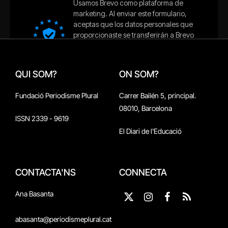
QUI SOM?
ON SOM?
Fundació Periodisme Plural
Carrer Bailén 5, principal.
08010, Barcelona
ISSN 2339 - 9619
El Diari de l'Educació
CONTACTA'NS
CONNECTA
Ana Basanta
X
Instagram
Facebook
RSS
(Twitter)
abasanta@periodismeplural.cat