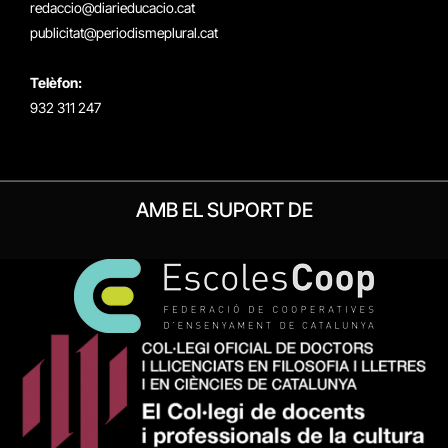
redaccio@diarieducacio.cat
publicitat@periodismeplural.cat
Telèfon:
932 311 247
AMB EL SUPORT DE