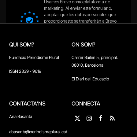
QUI SOM?
ON SOM?
Fundació Periodisme Plural
Carrer Bailén 5, principal.
08010, Barcelona
ISSN 2339 - 9619
El Diari de l'Educació
CONTACTA'NS
CONNECTA
Ana Basanta
X
Instagram
Facebook
RSS
(Twitter)
abasanta@periodismeplural.cat