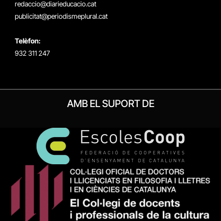
redaccio@diarieducacio.cat
publicitat@periodismeplural.cat
Telèfon:
932 311 247
AMB EL SUPORT DE