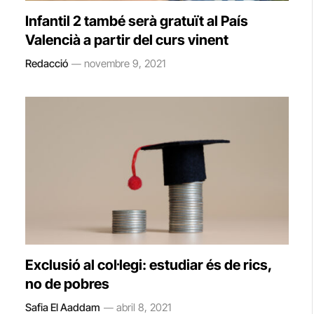
Infantil 2 també serà gratuït al País
Valencià a partir del curs vinent
Redacció
novembre 9, 2021
Exclusió al col·legi: estudiar és de rics,
no de pobres
Safia El Aaddam
abril 8, 2021