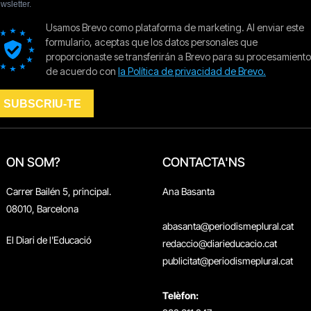
ON SOM?
CONTACTA'NS
Carrer Bailén 5, principal.
Ana Basanta
08010, Barcelona
abasanta@periodismeplural.cat
El Diari de l'Educació
redaccio@diarieducacio.cat
publicitat@periodismeplural.cat
Telèfon: