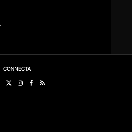
CONNECTA
X
Instagram
Facebook
RSS
(Twitter)