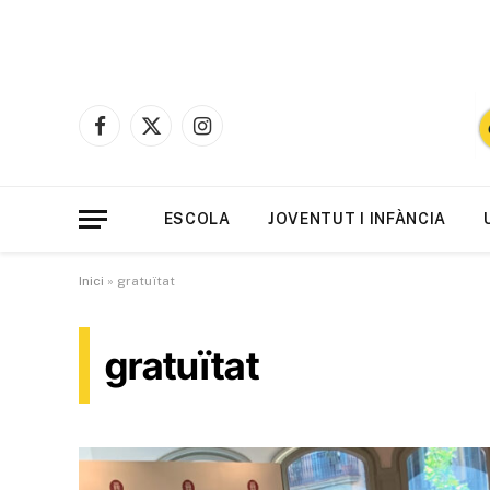
Facebook
X
Instagram
(Twitter)
ESCOLA
JOVENTUT I INFÀNCIA
Inici
»
gratuïtat
gratuïtat