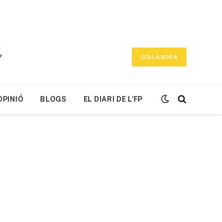
COL·LABORA
OPINIÓ
BLOGS
EL DIARI DE L’FP