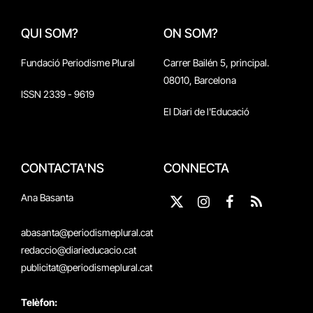
QUI SOM?
ON SOM?
Fundació Periodisme Plural
Carrer Bailén 5, principal.
08010, Barcelona
ISSN 2339 - 9619
El Diari de l'Educació
CONTACTA'NS
CONNECTA
Ana Basanta
X
Instagram
Facebook
RSS
(Twitter)
abasanta@periodismeplural.cat
redaccio@diarieducacio.cat
publicitat@periodismeplural.cat
Telèfon: