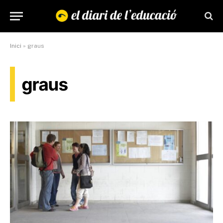
Inici
»
graus
graus