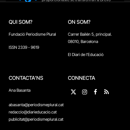
QUI SOM?
ON SOM?
Fundació Periodisme Plural
Carrer Bailén 5, principal.
08010, Barcelona
ISSN 2339 - 9619
El Diari de l'Educació
CONTACTA'NS
CONNECTA
Ana Basanta
X
Instagram
Facebook
RSS
(Twitter)
abasanta@periodismeplural.cat
redaccio@diarieducacio.cat
publicitat@periodismeplural.cat