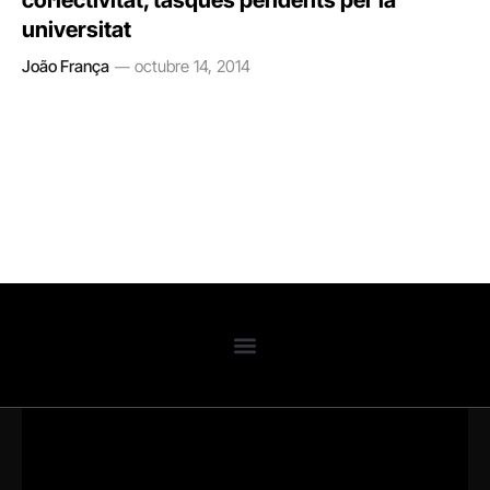
col·lectivitat, tasques pendents per la
universitat
João França
octubre 14, 2014