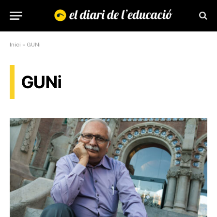
Inici
»
GUNi
GUNi