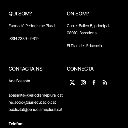
QUI SOM?
ON SOM?
Fundació Periodisme Plural
Carrer Bailén 5, principal.
08010, Barcelona
ISSN 2339 - 9619
El Diari de l'Educació
CONTACTA'NS
CONNECTA
Ana Basanta
X
Instagram
Facebook
RSS
(Twitter)
abasanta@periodismeplural.cat
redaccio@diarieducacio.cat
publicitat@periodismeplural.cat
Telèfon: