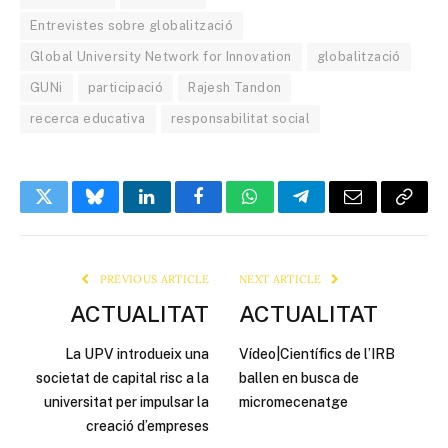
Entrevistes sobre globalització
Global University Network for Innovation
globalització
GUNi
participació
Rajesh Tandon
recerca educativa
responsabilitat social
Twitter
Bluesky
LinkedIn
Facebook
WhatsApp
Telegram
Email
Copy
Link
PREVIOUS ARTICLE
NEXT ARTICLE
ACTUALITAT
ACTUALITAT
La UPV introdueix una
Vídeo|Científics de l’IRB
societat de capital risc a la
ballen en busca de
universitat per impulsar la
micromecenatge
creació d’empreses