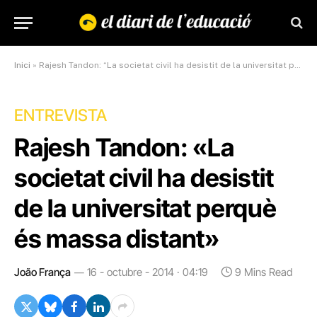
Inici
»
Rajesh Tandon: “La societat civil ha desistit de la universitat perquè és massa distant”
ENTREVISTA
Rajesh Tandon: «La
societat civil ha desistit
de la universitat perquè
és massa distant»
João França
16 - octubre - 2014 · 04:19
9 Mins Read