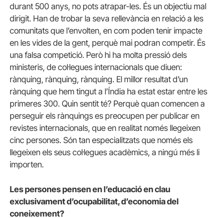
durant 500 anys, no pots atrapar-les. És un objectiu mal
dirigit. Han de trobar la seva rellevància en relació a les
comunitats que l’envolten, en com poden tenir impacte
en les vides de la gent, perquè mai podran competir. És
una falsa competició. Però hi ha molta pressió dels
ministeris, de col·legues internacionals que diuen:
rànquing, rànquing, rànquing. El millor resultat d’un
rànquing que hem tingut a l’Índia ha estat estar entre les
primeres 300. Quin sentit té? Perquè quan comencen a
perseguir els rànquings es preocupen per publicar en
revistes internacionals, que en realitat només llegeixen
cinc persones. Són tan especialitzats que només els
llegeixen els seus col·legues acadèmics, a ningú més li
importen.
Les persones pensen en l’educació en clau
exclusivament d’ocupabilitat, d’economia del
coneixement?