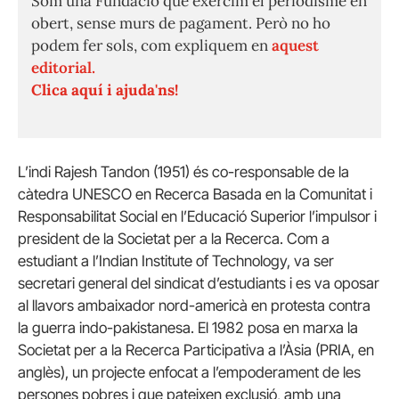
Som una Fundació que exercim el periodisme en
obert, sense murs de pagament. Però no ho
podem fer sols, com expliquem en
aquest
editorial.
Clica aquí i ajuda'ns!
L’indi Rajesh Tandon (1951) és co-responsable de la
càtedra UNESCO en Recerca Basada en la Comunitat i
Responsabilitat Social en l’Educació Superior l’impulsor i
president de la Societat per a la Recerca. Com a
estudiant a l’Indian Institute of Technology, va ser
secretari general del sindicat d’estudiants i es va oposar
al llavors ambaixador nord-americà en protesta contra
la guerra indo-pakistanesa. El 1982 posa en marxa la
Societat per a la Recerca Participativa a l’Àsia (PRIA, en
anglès), un projecte enfocat a l’empoderament de les
persones pobres i que pateixen exclusió, amb una