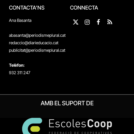
CONTACTA'NS
CONNECTA
Ana Basanta
X
Instagram
Facebook
RSS
(Twitter)
abasanta@periodismeplural.cat
redaccio@diarieducacio.cat
publicitat@periodismeplural.cat
Telèfon:
932 311 247
AMB EL SUPORT DE