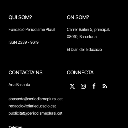
QUI SOM?
ON SOM?
Fundació Periodisme Plural
Carrer Bailén 5, principal.
08010, Barcelona
ISSN 2339 - 9619
El Diari de l'Educació
CONTACTA'NS
CONNECTA
Ana Basanta
X
Instagram
Facebook
RSS
(Twitter)
abasanta@periodismeplural.cat
redaccio@diarieducacio.cat
publicitat@periodismeplural.cat
Telèfon: