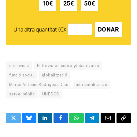
10€
25€
50€
DONAR
Una altra quantitat (€):
entrevista
Entrevistes sobre globalització
funció social
globalització
Marco Antonio Rodrigues Dias
mercantilització
servei públic
UNESCO
Twitter
Bluesky
LinkedIn
Facebook
WhatsApp
Telegram
Email
Copy
Link