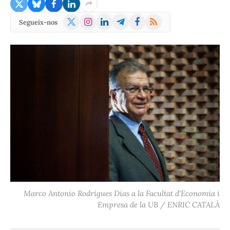
X
Instagram
LinkedIn
Telegram
Facebook
RSS
Segueix-nos
(Twitter)
Marco Antonio Rodrigues Dias a la Facultat d'Economia i
Empresa de la UB / ENRIC CATALÀ