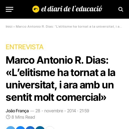
Inici
»
Marco Antonio R. Dias: “L’elitisme ha tornat a la universitat, i ara amb un sentit molt comercial”
ENTREVISTA
Marco Antonio R. Dias:
«L’elitisme ha tornat a la
universitat, i ara amb un
sentit molt comercial»
João França
28 - novembre - 2014 · 21:59
8 Mins Read