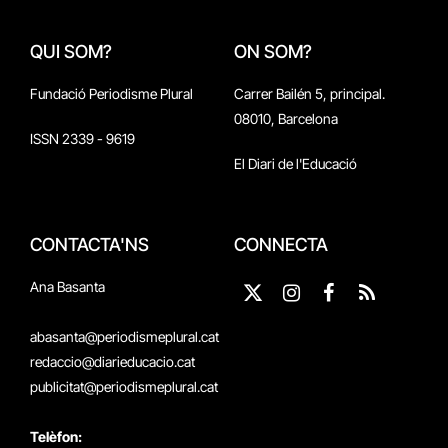
QUI SOM?
ON SOM?
Fundació Periodisme Plural
Carrer Bailén 5, principal.
08010, Barcelona
ISSN 2339 - 9619
El Diari de l'Educació
CONTACTA'NS
CONNECTA
Ana Basanta
X
Instagram
Facebook
RSS
(Twitter)
abasanta@periodismeplural.cat
redaccio@diarieducacio.cat
publicitat@periodismeplural.cat
Telèfon: