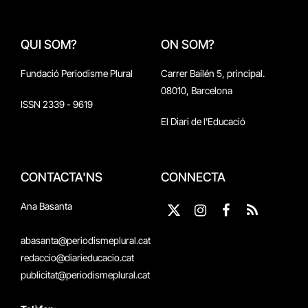
QUI SOM?
ON SOM?
Fundació Periodisme Plural
Carrer Bailén 5, principal.
08010, Barcelona
ISSN 2339 - 9619
El Diari de l'Educació
CONTACTA'NS
CONNECTA
Ana Basanta
X
Instagram
Facebook
RSS
(Twitter)
abasanta@periodismeplural.cat
redaccio@diarieducacio.cat
publicitat@periodismeplural.cat