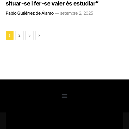
situar-se i fer-se valer és estudiar”
Pablo Gutiérrez de Álamo
setembre 2, 2025
Next
1
2
3