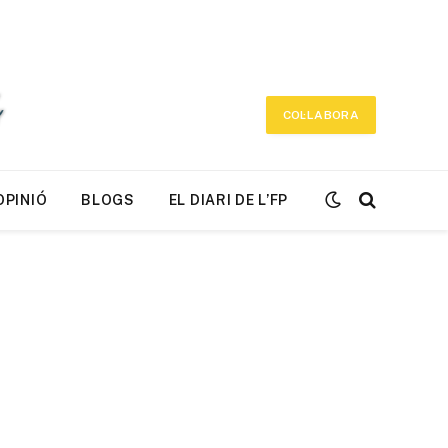
COL·LABORA
OPINIÓ
BLOGS
EL DIARI DE L’FP