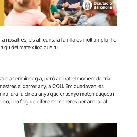
a nosaltres, els africans, la família és molt àmplia, ho
lgú del mateix lloc que tu.
studiar criminologia, però arribat el moment de triar
mestres el darrer any, a COU. Em quedaven les
 mira, ara fa dinou anys que ensenyo matemàtiques i
lico, i ho faig de diferents maneres per arribar al