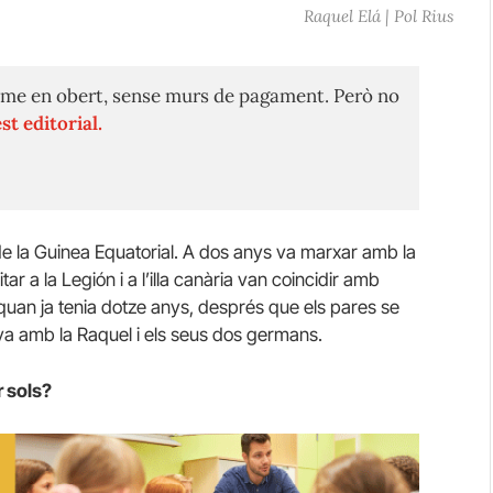
Raquel Elá | Pol Rius
me en obert, sense murs de pagament. Però no
st editorial.
de la Guinea Equatorial. A dos anys va marxar amb la
ar a la Legión i a l’illa canària van coincidir amb
 quan ja tenia dotze anys, després que els pares se
ya amb la Raquel i els seus dos germans.
r sols?