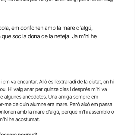
ola, em confonen amb la mare d’algú,
ue soc la dona de la neteja. Ja m’hi he
em va encantar. Allò és l’extraradi de la ciutat, on hi
nou. Hi vaig anar per quinze dies i després m’hi va
iure algunes anècdotes. Una amiga sempre em
r-me de quin alumne era mare. Però això em passa
nfonen amb la mare d’algú, perquè m’hi assemblo o
m’hi he acostumat.
ofessors negres?