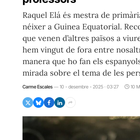
Raquel Elá és mestra de primàr
néixer a Guinea Equatorial. Re
que venen d’altres països a viure
hem vingut de fora entre nosalt
manera que ho fan els espanyols 
mirada sobre el tema de les pe
Carme Escales
10 - desembre - 2025 · 03:27
10 M