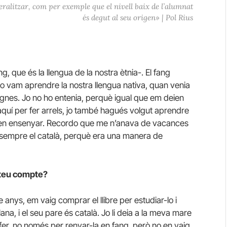
eralitzar, com per exemple que el nivell baix de l’alumnat
és degut al seu origen» | Pol Rius
, que és la llengua de la nostra ètnia-. El fang
 no vam aprendre la nostra llengua nativa, quan venia
ignes. Jo no ho entenia, perquè igual que em deien
aquí per fer arrels, jo també hagués volgut aprendre
ren ensenyar. Recordo que me n’anava de vacances
 sempre el català, perquè era una manera de
l teu compte?
e anys, em vaig comprar el llibre per estudiar-lo i
lana, i el seu pare és català. Jo li deia a la meva mare
 fer, no només per renyar-la en fang, però no en vaig