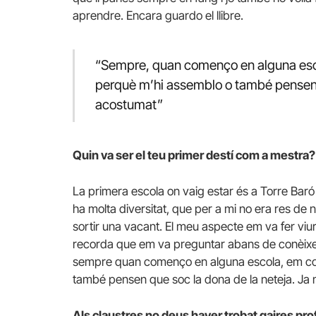
aprendre. Encara guardo el llibre.
“Sempre, quan començo en alguna esc
perquè m’hi assemblo o també pensen q
acostumat”
Quin va ser el teu primer destí com a mestra?
La primera escola on vaig estar és a Torre Baró i 
ha molta diversitat, que per a mi no era res de 
sortir una vacant. El meu aspecte em va fer v
recorda que em va preguntar abans de conèixe
sempre quan començo en alguna escola, em co
també pensen que soc la dona de la neteja. Ja 
Als claustres no deus haver trobat gaires pr