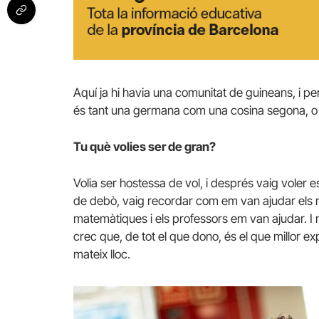
Aquí ja hi havia una comunitat de guineans, i per 
és tant una germana com una cosina segona, o a
Tu què volies ser de gran?
Volia ser hostessa de vol, i després vaig voler e
de debò, vaig recordar com em van ajudar els 
matemàtiques i els professors em van ajudar. I
crec que, de tot el que dono, és el que millor exp
mateix lloc.