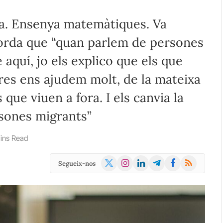
ia. Ensenya matemàtiques. Va
corda que “quan parlem de persones
 aquí, jo els explico que els que
res ens ajudem molt, de la mateixa
que viuen a fora. I els canvia la
rsones migrants”
ins Read
X
Instagram
LinkedIn
Telegram
Facebook
RSS
Segueix-nos
(Twitter)