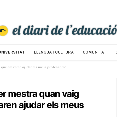
UNIVERSITAT
LLENGUA I CULTURA
COMUNITAT
 el que em varen ajudar els meus professors”
ser mestra quan vaig
varen ajudar els meus