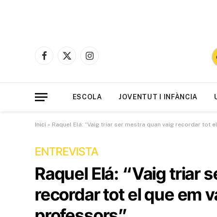
Facebook
X
Instagram
(Twitter)
ESCOLA
JOVENTUT I INFÀNCIA
Inici
»
Raquel Elá: “Vaig triar ser mestra quan vaig recordar tot
ENTREVISTA
Raquel Elá: “Vaig triar 
recordar tot el que em 
professors”