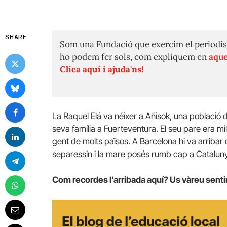
SHARE
Som una Fundació que exercim el periodis
ho podem fer sols, com expliquem en
aque
Clica aquí i ajuda'ns!
La Raquel Elá va néixer a Añisok, una població 
seva família a Fuerteventura. El seu pare era milit
gent de molts països. A Barcelona hi va arribar
separessin i la mare posés rumb cap a Catalun
Com recordes l’arribada aquí? Us vàreu senti