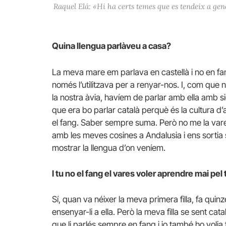
Raquel Elá: «Hi ha certs temes que es tendeix a gen
Quina llengua parlàveu a casa?
La meva mare em parlava en castellà i no en fang
només l’utilitzava per a renyar-nos. I, com que
la nostra àvia, havíem de parlar amb ella amb s
que era bo parlar català perquè és la cultura d’
el fang. Saber sempre suma. Però no me la va
amb les meves cosines a Andalusia i ens sortia
mostrar la llengua d’on veníem.
I tu no el fang el vares voler aprendre mai pe
Sí, quan va néixer la meva primera filla, fa quinz
ensenyar-li a ella. Però la meva filla se sent cata
que li parlés sempre en fang i jo també ho volia