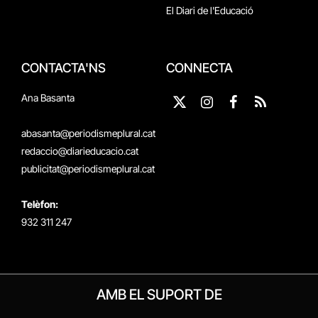
El Diari de l'Educació
CONTACTA'NS
CONNECTA
Ana Basanta
X
Instagram
Facebook
RSS
(Twitter)
abasanta@periodismeplural.cat
redaccio@diarieducacio.cat
publicitat@periodismeplural.cat
Telèfon:
932 311 247
AMB EL SUPORT DE