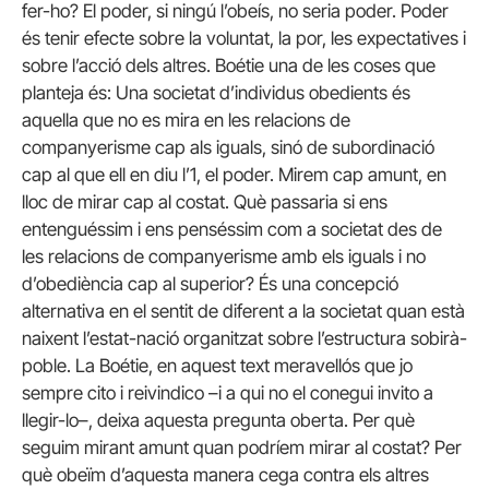
fer-ho? El poder, si ningú l’obeís, no seria poder. Poder
és tenir efecte sobre la voluntat, la por, les expectatives i
sobre l’acció dels altres. Boétie una de les coses que
planteja és: Una societat d’individus obedients és
aquella que no es mira en les relacions de
companyerisme cap als iguals, sinó de subordinació
cap al que ell en diu l’1, el poder. Mirem cap amunt, en
lloc de mirar cap al costat. Què passaria si ens
entenguéssim i ens penséssim com a societat des de
les relacions de companyerisme amb els iguals i no
d’obediència cap al superior? És una concepció
alternativa en el sentit de diferent a la societat quan està
naixent l’estat-nació organitzat sobre l’estructura sobirà-
poble. La Boétie, en aquest text meravellós que jo
sempre cito i reivindico –i a qui no el conegui invito a
llegir-lo–, deixa aquesta pregunta oberta. Per què
seguim mirant amunt quan podríem mirar al costat? Per
què obeïm d’aquesta manera cega contra els altres