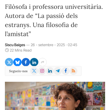
Filòsofa i professora universitària.
Autora de “La passió dels
estranys. Una filosofia de
l’amistat”
Siscu Baiges
26 - setembre - 2025 · 02:45
22 Mins Read
X
Instagram
LinkedIn
Telegram
Facebook
RSS
Segueix-nos
(Twitter)