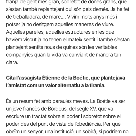
franja de gent més gran, sobretot de dones grans, que
s’estan també replantejant qui són pels demés. Ja he fet
de treballadora, de mare,… Vivim molts anys més i
potser ja no desitgem aquelles maneres de viure.
Aquelles parelles, aquelles estructures en les que
havíem viscut ja no tenen el mateix sentit i també s’estan
plantejant sentits nous de quines són les veritables
companyies quan la vida va canviant de manera tan
clara.
Cita l’assagista Étienne de la Boétie, que plantejava
l’amistat com un valor alternatiu a la tirania
.
És un resum fet amb paraules meves. La Boétie va ser
un jove francès de Bordeus, del segle XV, que va
escriure un tractat sobre el poder i sobretot sobre el
poder des del punt de vista de l’obediència. Per què
obeïm un senyor, una institució, un sobirà, si podríem no