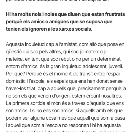
Hi ha molts nois i noies que diuen que estan frustrats
perquè els amics o amigues que se suposa que
tenien els ignoren a les xarxes socials
.
Aquesta inquietud cap a l’amistat, com allò que posa en
qüestió qui soc pels altres, qui soc jo mateix o jo
mateixa, en tant que soc rebut o no per un determinat
entorn d’amics, és la gran inquietud adolescent, juvenil.
Per què? Perquè és el moment de trànsit entre l’espai
domèstic i l’escola, els espais que ens han donat sense
haver-los triat, cap a aquells que, precisament perquè ja
no són els que venen d’origen, estem creant nosaltres.
La primera sortida al món és a través d’aquells que ens
són amics. I si no ens són amics, si aquells amb els que
podem ser alguna cosa més que aquell que som a casa
i aquell que som a l’escola no responen i hi ha aquesta