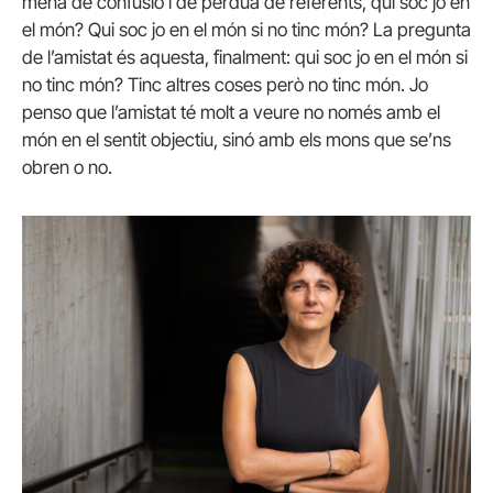
mena de confusió i de pèrdua de referents, qui soc jo en
el món? Qui soc jo en el món si no tinc món? La pregunta
de l’amistat és aquesta, finalment: qui soc jo en el món si
no tinc món? Tinc altres coses però no tinc món. Jo
penso que l’amistat té molt a veure no només amb el
món en el sentit objectiu, sinó amb els mons que se’ns
obren o no.