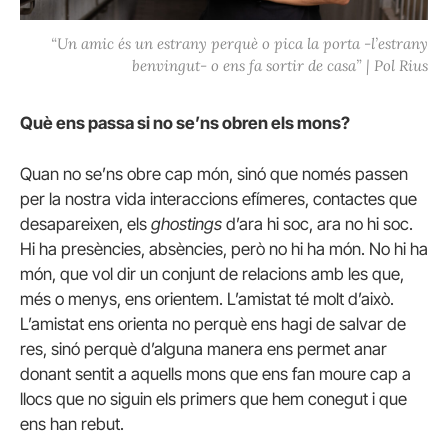
“Un amic és un estrany perquè o pica la porta -l’estrany
benvingut- o ens fa sortir de casa” | Pol Rius
Què ens passa si no se’ns obren els mons?
Quan no se’ns obre cap món, sinó que només passen
per la nostra vida interaccions efímeres, contactes que
desapareixen, els
ghostings
d’ara hi soc, ara no hi soc.
Hi ha presències, absències, però no hi ha món. No hi ha
món, que vol dir un conjunt de relacions amb les que,
més o menys, ens orientem. L’amistat té molt d’això.
L’amistat ens orienta no perquè ens hagi de salvar de
res, sinó perquè d’alguna manera ens permet anar
donant sentit a aquells mons que ens fan moure cap a
llocs que no siguin els primers que hem conegut i que
ens han rebut.