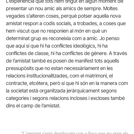
L’experiència que tots hem tingut en algun moment de
presentar un nou amic als amics de sempre. Moltes
vegades s’alteren coses, perquè potser aquella nova
amistat respon a codis socials, a trobades, a coses que
hem viscut que no responien al món en què un
determinat grup es reconeixia com a amic. Jo penso
que aquí sí que hi ha conflictes ideològics, hi ha
conflictes de classe, hi ha conflictes de gènere. A través
de l’amistat també es posen de manifest tots aquells
pressupòsits que no estan necessàriament en les
relacions institucionalitzades, com el matrimoni, el
contracte, etcètera, però sí que hi són en la manera com
la societat està organitzada jeràrquicament segons
categories i segons relacions incloses i excloses també
dins el camp de l’amistat.
“L’amistat s’està desplaçant cap a llocs que no eren els