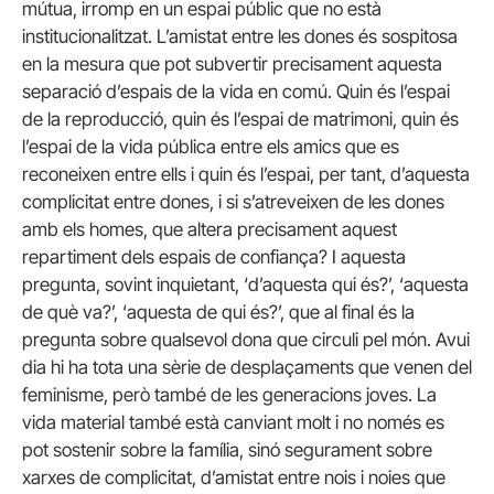
mútua, irromp en un espai públic que no està
institucionalitzat. L’amistat entre les dones és sospitosa
en la mesura que pot subvertir precisament aquesta
separació d’espais de la vida en comú. Quin és l’espai
de la reproducció, quin és l’espai de matrimoni, quin és
l’espai de la vida pública entre els amics que es
reconeixen entre ells i quin és l’espai, per tant, d’aquesta
complicitat entre dones, i si s’atreveixen de les dones
amb els homes, que altera precisament aquest
repartiment dels espais de confiança? I aquesta
pregunta, sovint inquietant, ‘d’aquesta qui és?’, ‘aquesta
de què va?’, ‘aquesta de qui és?’, que al final és la
pregunta sobre qualsevol dona que circuli pel món. Avui
dia hi ha tota una sèrie de desplaçaments que venen del
feminisme, però també de les generacions joves. La
vida material també està canviant molt i no només es
pot sostenir sobre la família, sinó segurament sobre
xarxes de complicitat, d’amistat entre nois i noies que