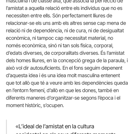
masculina i de classe alta, que associa la perfecció de
l’amistat a aquella relació entre els individus que no es
necessiten entre ells. Són perfectament lliures de
relacionar-se els uns amb els altres sense cap mena de
relació ni de dependència, ni de cura, ni de desigualtat
econòmica, ni tampoc cap necessitat material, no
només econòmica, sinó ni tan sols física, corporal,
d’edats diverses, de corporalitats diverses. És l’amistat
dels homes lliures, en la concepció grega de la paraula, i
això vol dir autosuficients. En el fons seguim depenent
d’aquesta idea i és una idea molt masculina entenent
que tot allò que té a veure amb les dependències queda
en l’entorn femení, d’allò en que les dones, també en
diferents maneres d’organitzar-se segons l’època i el
moment històric, s’ocupen.
«L’ideal de l’amistat en la cultura