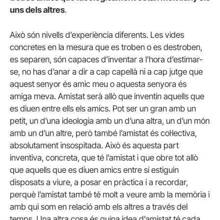
uns dels altres
.
Això són nivells d’experiència diferents. Les vides
concretes en la mesura que es troben o es destroben,
es separen, són capaces d’inventar a l’hora d’estimar-
se, no has d’anar a dir a cap capellà ni a cap jutge que
aquest senyor és amic meu o aquesta senyora és
amiga meva. Amistat serà allò que inventin aquells que
es diuen entre ells els amics. Pot ser un gran amb un
petit, un d’una ideologia amb un d’una altra, un d’un món
amb un d’un altre, però també l’amistat és col·lectiva,
absolutament insospitada. Això és aquesta part
inventiva, concreta, que té l’amistat i que obre tot allò
que aquells que es diuen amics entre sí estiguin
disposats a viure, a posar en pràctica i a recordar,
perquè l’amistat també té molt a veure amb la memòria i
amb qui som en relació amb els altres a través del
temps. Una altra cosa és quina idea d’amistat té cada