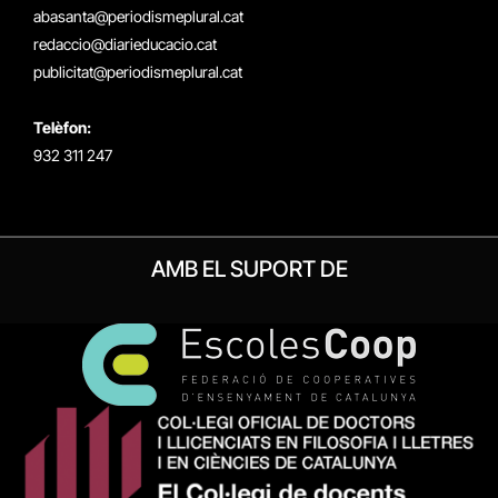
(Twitter)
abasanta@periodismeplural.cat
redaccio@diarieducacio.cat
publicitat@periodismeplural.cat
Telèfon:
932 311 247
AMB EL SUPORT DE