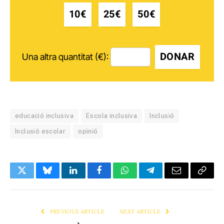
10€
25€
50€
DONAR
Una altra quantitat (€):
educació inclusiva
Escola inclusiva
Inclusió
Inclusió escolar
opinió
Twitter
Bluesky
LinkedIn
Facebook
WhatsApp
Telegram
Email
Copy
Link
PREVIOUS ARTICLE
NEXT ARTICLE