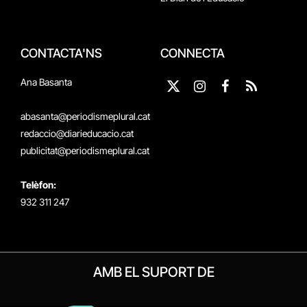
CONTACTA'NS
CONNECTA
Ana Basanta
X
Instagram
Facebook
RSS
(Twitter)
abasanta@periodismeplural.cat
redaccio@diarieducacio.cat
publicitat@periodismeplural.cat
Telèfon:
932 311 247
AMB EL SUPORT DE