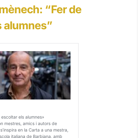
omènech: “Fer de
ls alumnes”