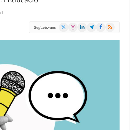
ad
X
Instagram
LinkedIn
Telegram
Facebook
RSS
Segueix-nos
(Twitter)