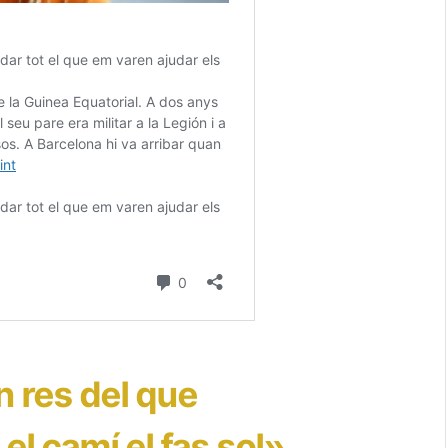
n res del que
 el camí el fas sol»