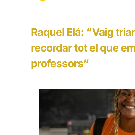
Raquel Elá: “Vaig tria
recordar tot el que e
professors”