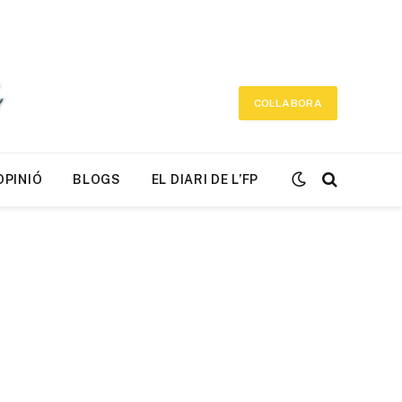
COL·LABORA
OPINIÓ
BLOGS
EL DIARI DE L’FP