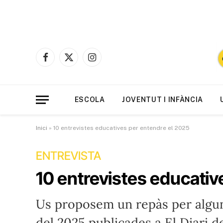
Facebook
X
Instagram
(Twitter)
ESCOLA
JOVENTUT I INFÀNCIA
Inici
»
10 entrevistes educatives per entendre el 2025
ENTREVISTA
10 entrevistes educativ
Us proposem un repàs per algun
del 2025 publicades a El Diari d