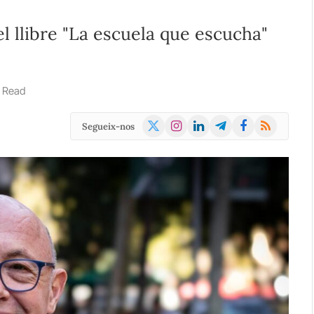
el llibre "La escuela que escucha"
s Read
X
Instagram
LinkedIn
Telegram
Facebook
RSS
Segueix-nos
(Twitter)