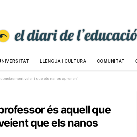
UNIVERSITAT
LLENGUA I CULTURA
COMUNITAT
reconeixement veient que els nanos aprenen”
 professor és aquell que
veient que els nanos