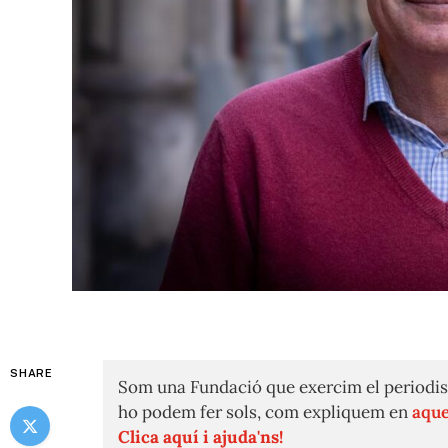
SHARE
Som una Fundació que exercim el periodis
ho podem fer sols, com expliquem en
aque
Clica aquí i ajuda'ns!