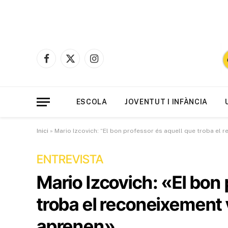
Facebook
X
Instagram
(Twitter)
ESCOLA
JOVENTUT I INFÀNCIA
Inici
»
Mario Izcovich: “El bon professor és aquell que troba el 
ENTREVISTA
Mario Izcovich: «El bon
troba el reconeixement 
aprenen»