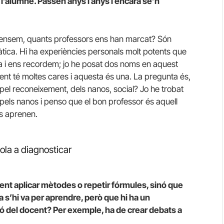
l’alumne. Passen anys i anys i encara se’n
, pensem, quants professors ens han marcat? Són
ica. Hi ha experiències personals molt potents que
na i ens recordem; jo he posat dos noms en aquest
ent té moltes cares i aquesta és una. La pregunta és,
el reconeixement, dels nanos, social? Jo he trobat
pels nanos i penso que el bon professor és aquell
s aprenen.
ola a diagnosticar
nt aplicar mètodes o repetir fórmules, sinó que
 s’hi va per aprendre, però que hi ha un
ció del docent? Per exemple, ha de crear debats a