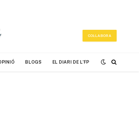
COL·LABORA
OPINIÓ
BLOGS
EL DIARI DE L’FP