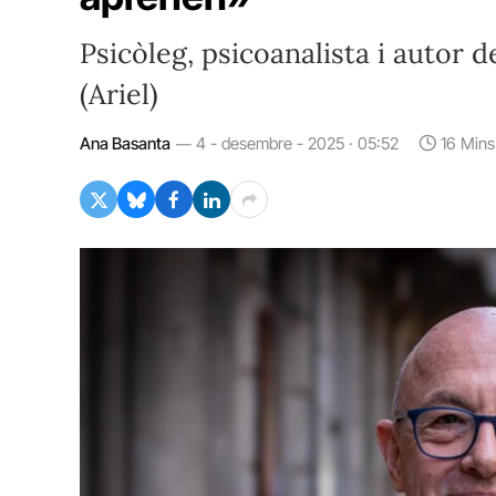
Psicòleg, psicoanalista i autor d
(Ariel)
Ana Basanta
4 - desembre - 2025 · 05:52
16 Min