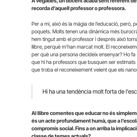
A vegades, un docent acaba sent referent de 
recorda d’aquell professor o professora.
Per a mi, això és la màgia de l’educació, però
poquets. Molts tenen una dinàmica més burocràt
hem tingut amb el professor i després això tor
llibre, perquè m’han marcat molt. El reconeixem
per què una persona decideix ensenyar? Ho fa p
que hi ha professors que busquen ser estimats 
que troba el reconeixement veient que els nano
Hi ha una tendència molt forta de l’esc
Al llibre comentes que educar no és simpleme
és un acte profundament humà, que a l’escola
compromís social. Fins a on arriba la implica
classe de temes actuals?