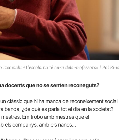
 Izcovich: «L’escola no té cura dels professors» | Pol Rius
i ha docents que no se senten reconeguts?
 un clàssic que hi ha manca de reconeixement social
 banda, ¿de què es parla tot el dia en la societat?
ls mestres. Em trobo amb mestres que el
amb els companys, amb els nanos…