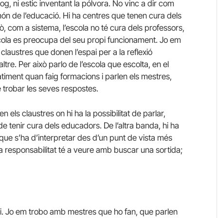
g, ni estic inventant la pólvora. No vinc a dir com
 món de l’educació. Hi ha centres que tenen cura dels
, com a sistema, l’escola no té cura dels professors,
scola es preocupa del seu propi funcionament. Jo em
claustres que donen l’espai per a la reflexió
ltre. Per això parlo de l’escola que escolta, en el
atiment quan faig formacions i parlen els mestres,
 trobar les seves respostes.
els claustres on hi ha la possibilitat de parlar,
t de tenir cura dels educadors. De l’altra banda, hi ha
 que s’ha d’interpretar des d’un punt de vista més
va responsabilitat té a veure amb buscar una sortida;
i. Jo em trobo amb mestres que ho fan, que parlen