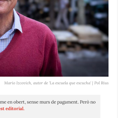
Mario Izcovich, autor de 'La escuela que escucha' | Pol Rius
me en obert, sense murs de pagament. Però no
st editorial.