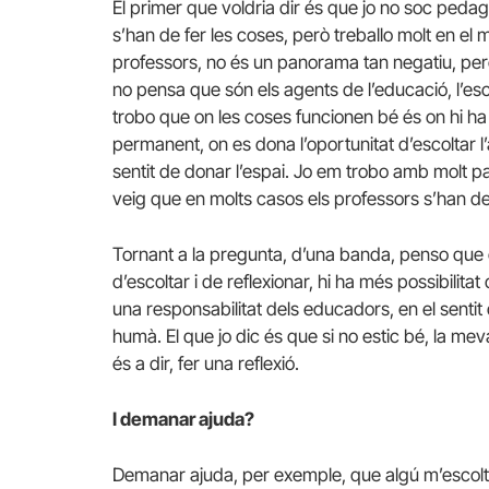
El primer que voldria dir és que jo no soc pedago
s’han de fer les coses, però treballo molt en el
professors, no és un panorama tan negatiu, però
no pensa que són els agents de l’educació, l’e
trobo que on les coses funcionen bé és on hi ha 
permanent, on es dona l’oportunitat d’escoltar l’a
sentit de donar l’espai. Jo em trobo amb molt p
veig que en molts casos els professors s’han de
Tornant a la pregunta, d’una banda, penso que en 
d’escoltar i de reflexionar, hi ha més possibilita
una responsabilitat dels educadors, en el sentit
humà. El que jo dic és que si no estic bé, la me
és a dir, fer una reflexió.
I demanar ajuda?
Demanar ajuda, per exemple, que algú m’escolt