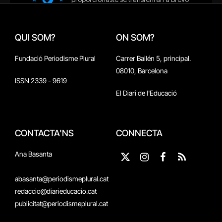
QUI SOM?
ON SOM?
Fundació Periodisme Plural
Carrer Bailén 5, principal.
08010, Barcelona
ISSN 2339 - 9619
El Diari de l'Educació
CONTACTA'NS
CONNECTA
Ana Basanta
X
Instagram
Facebook
RSS
(Twitter)
abasanta@periodismeplural.cat
redaccio@diarieducacio.cat
publicitat@periodismeplural.cat