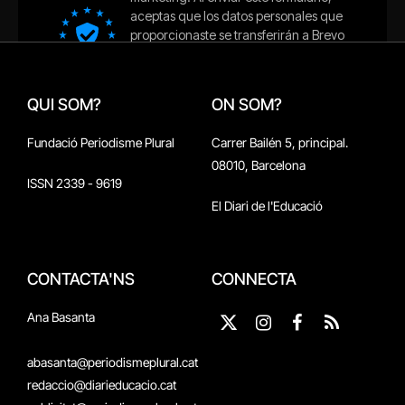
QUI SOM?
ON SOM?
Fundació Periodisme Plural
Carrer Bailén 5, principal.
08010, Barcelona
ISSN 2339 - 9619
El Diari de l'Educació
CONTACTA'NS
CONNECTA
Ana Basanta
X
Instagram
Facebook
RSS
(Twitter)
abasanta@periodismeplural.cat
redaccio@diarieducacio.cat