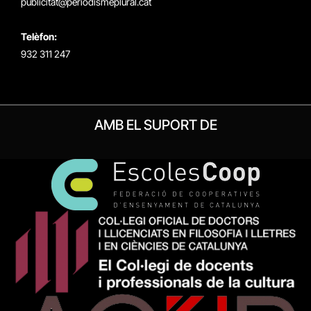
publicitat@periodismeplural.cat
Telèfon:
932 311 247
AMB EL SUPORT DE