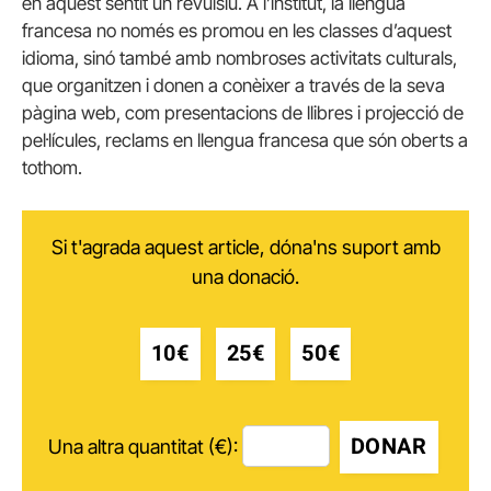
en aquest sentit un revulsiu. A l’institut, la llengua
francesa no només es promou en les classes d’aquest
idioma, sinó també amb nombroses activitats culturals,
que organitzen i donen a conèixer a través de la seva
pàgina web, com presentacions de llibres i projecció de
pel·lícules, reclams en llengua francesa que són oberts a
tothom.
Si t'agrada aquest article, dóna'ns suport amb
una donació.
10€
25€
50€
DONAR
Una altra quantitat (€):