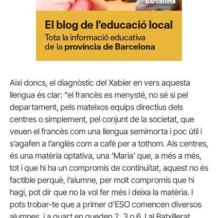
Així doncs, el diagnòstic del Xabier en vers aquesta
llengua és clar: “el francès es menysté, no sé si pel
departament, pels mateixos equips directius dels
centres o simplement, pel conjunt de la societat, que
veuen el francès com una llengua semimorta i poc útil i
s’agafen a l’anglès com a cafè per a tothom. Als centres,
és una matèria optativa, una ‘Maria’ que, a més a més,
tot i que hi ha un compromís de continuïtat, aquest no és
factible perquè, l’alumne, per molt compromís que hi
hagi, pot dir que no la vol fer més i deixa la matèria. I
pots trobar-te que a primer d’ESO comencen diversos
alumnes, i a quart en queden 2, 3 o 6. I al Batxillerat