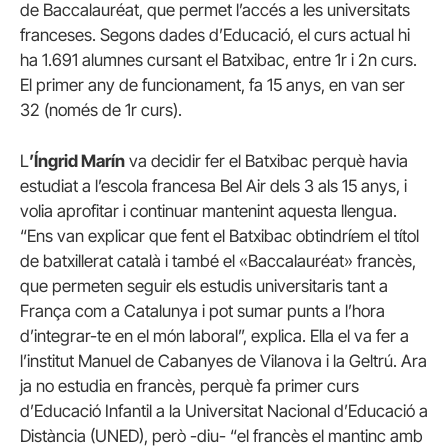
de Baccalauréat, que permet l’accés a les universitats
franceses. Segons dades d’Educació, el curs actual hi
ha 1.691 alumnes cursant el Batxibac, entre 1r i 2n curs.
El primer any de funcionament, fa 15 anys, en van ser
32 (només de 1r curs).
L
’Íngrid Marín
va decidir fer el Batxibac perquè havia
estudiat a l’escola francesa Bel Air dels 3 als 15 anys, i
volia aprofitar i continuar mantenint aquesta llengua.
“Ens van explicar que fent el Batxibac obtindríem el títol
de batxillerat català i també el «Baccalauréat» francès,
que permeten seguir els estudis universitaris tant a
França com a Catalunya i pot sumar punts a l’hora
d’integrar-te en el món laboral”, explica. Ella el va fer a
l’institut Manuel de Cabanyes de Vilanova i la Geltrú. Ara
ja no estudia en francès, perquè fa primer curs
d’Educació Infantil a la Universitat Nacional d’Educació a
Distància (UNED), però -diu- “el francès el mantinc amb