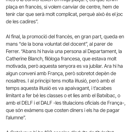
plaça en francès, si volem canviar de centre, hem de
tenir clar que serà molt complicat, perquè això és el joc
de les cadires”.
Al final, la promoció del francès, en gran part, queda en
mans “de la bona voluntat del docent”, al parer de
Ferrer. “Abans hi havia una persona al Departament, la
Catherine Blanch, filòloga francesa, que estava molt
motivada, però aquesta senyora es va jubilar. Ara hi ha
algun conveni amb França, però sobretot depèn de
nosaltres. I al principi tens molta il·lusió, però amb el
temps aquesta il·lusió es va apaivagant, i t’acabes
limitant a fer bé les classes o et lies amb el Batxibac, o
amb el DELF i el DALF -les titulacions oficials de França-,
que són exàmens que costen diners i els ha de pagar
l’alumne”.