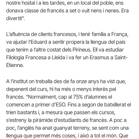
nostre hostal i a les tardes, en un local del poble, ens
donava classe de francès a set o vuit nens i nenes. Era
divertit”.
L’afluència de clients francesos, i tenir família a França,
va ajudar l’Eduard a sentir propera la llengua del país
que tenim a l’altre costat dels Pirineus. Ell va estudiar
Filologia Francesa a Lleida i va fer un Erasmus a Saint-
Étienne.
A l’institut on treballa des de fa onze anys ha vist que,
depenent del curs, hi ha més o menys interès pel
francès. “Normalment, cap al 75% d’alumnes el
comencen a primer d’ESO. Fins a segon de batxillerat el
trien bastants i, a mesura que passen els cursos,
s’estreny la piràmide d’estudiants de francès. A poc a
poc, l’anglès ha anat guanyat terreny, se sent com una
llengua que permet més coses, i això a tot el món. Que