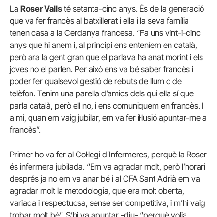
La
Roser Valls
té setanta-cinc anys. És de la generació
que va fer francès al batxillerat i ella i la seva família
tenen casa a la Cerdanya francesa. “Fa uns vint-i-cinc
anys que hi anem i, al principi ens enteníem en català,
però ara la gent gran que el parlava ha anat morint i els
joves no el parlen. Per això ens va bé saber francès i
poder fer qualsevol gestió de rebuts de llum o de
telèfon. Tenim una parella d’amics dels qui ella sí que
parla català, però ell no, i ens comuniquem en francès. I
a mi, quan em vaig jubilar, em va fer il·lusió apuntar-me a
francès”.
Primer ho va fer al Col·legi d’Infermeres, perquè la Roser
és infermera jubilada. “Em va agradar molt, però l’horari
després ja no em va anar bé i al CFA Sant Adrià em va
agradar molt la metodologia, que era molt oberta,
variada i respectuosa, sense ser competitiva, i m’hi vaig
trobar molt bé”. S’hi va apuntar -diu- “perquè volia