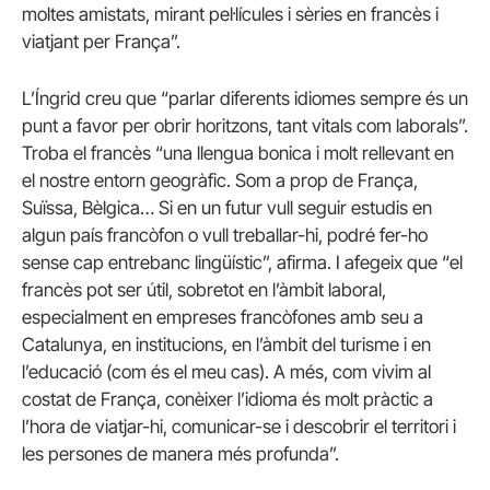
moltes amistats, mirant pel·lícules i sèries en francès i
viatjant per França”.
L’Íngrid creu que “parlar diferents idiomes sempre és un
punt a favor per obrir horitzons, tant vitals com laborals”.
Troba el francès “una llengua bonica i molt rellevant en
el nostre entorn geogràfic. Som a prop de França,
Suïssa, Bèlgica… Si en un futur vull seguir estudis en
algun país francòfon o vull treballar-hi, podré fer-ho
sense cap entrebanc lingüístic”, afirma. I afegeix que “el
francès pot ser útil, sobretot en l’àmbit laboral,
especialment en empreses francòfones amb seu a
Catalunya, en institucions, en l’àmbit del turisme i en
l’educació (com és el meu cas). A més, com vivim al
costat de França, conèixer l’idioma és molt pràctic a
l’hora de viatjar-hi, comunicar-se i descobrir el territori i
les persones de manera més profunda”.