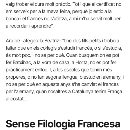
vaig trobar el curs molt pràctic. Tot i que el certificat no
em serveix per a la meva feina, perquè jo estic a la
banca i el francès no s’utilitza, a mi m’ha servit molt per
a recordar i aprendre”.
Ara bé -afegeix la Beatriz- “tinc dos fills petits i trobo a
faltar que en els col·legis s’estudiï francès, o si s’estudia,
és molt poc. I no sé per què. Quan busquem on es pot
fer Batxibac, a la vora de casa, a Horta, no es pot fer
pràcticament enlloc. I, a les escoles que tenim més
properes, o no fan segona llengua, o estudien alemany, i
no sé per què en aquests anys s’ha canviat el francès
per l’alemany, quan nosaltres a Catalunya tenim França
al costat”.
Sense Filologia Francesa