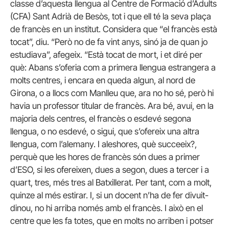
classe d’aquesta llengua al Centre de Formació d’Adults
(CFA) Sant Adrià de Besòs, tot i que ell té la seva plaça
de francès en un institut. Considera que “el francès està
tocat”, diu. “Però no de fa vint anys, sinó ja de quan jo
estudiava”, afegeix. “Està tocat de mort, i et diré per
què: Abans s’oferia com a primera llengua estrangera a
molts centres, i encara en queda algun, al nord de
Girona, o a llocs com Manlleu que, ara no ho sé, però hi
havia un professor titular de francès. Ara bé, avui, en la
majoria dels centres, el francès o esdevé segona
llengua, o no esdevé, o sigui, que s’ofereix una altra
llengua, com l’alemany. I aleshores, què succeeix?,
perquè que les hores de francès són dues a primer
d’ESO, si les ofereixen, dues a segon, dues a tercer i a
quart, tres, més tres al Batxillerat. Per tant, com a molt,
quinze al més estirar. I, si un docent n’ha de fer divuit-
dinou, no hi arriba només amb el francès. I això en el
centre que les fa totes, que en molts no arriben i potser