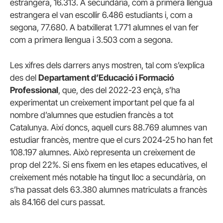
estrangera, 16.313. A secundària, com a primera llengua
estrangera el van escollir 6.486 estudiants i, com a
segona, 77.680. A batxillerat 1.771 alumnes el van fer
com a primera llengua i 3.503 com a segona.
Les xifres dels darrers anys mostren, tal com s’explica
des del
Departament d’Educació i Formació
Professional
, que, des del 2022-23 ençà, s’ha
experimentat un creixement important pel que fa al
nombre d’alumnes que estudien francès a tot
Catalunya. Així doncs, aquell curs 88.769 alumnes van
estudiar francès, mentre que el curs 2024-25 ho han fet
108.197 alumnes. Això representa un creixement de
prop del 22%. Si ens fixem en les etapes educatives, el
creixement més notable ha tingut lloc a secundària, on
s’ha passat dels 63.380 alumnes matriculats a francès
als 84.166 del curs passat.