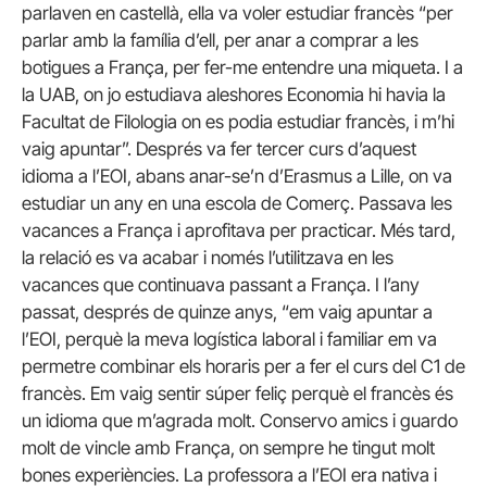
parlaven en castellà, ella va voler estudiar francès “per
parlar amb la família d’ell, per anar a comprar a les
botigues a França, per fer-me entendre una miqueta. I a
la UAB, on jo estudiava aleshores Economia hi havia la
Facultat de Filologia on es podia estudiar francès, i m’hi
vaig apuntar”. Després va fer tercer curs d’aquest
idioma a l’EOI, abans anar-se’n d’Erasmus a Lille, on va
estudiar un any en una escola de Comerç. Passava les
vacances a França i aprofitava per practicar. Més tard,
la relació es va acabar i només l’utilitzava en les
vacances que continuava passant a França. I l’any
passat, després de quinze anys, “em vaig apuntar a
l’EOI, perquè la meva logística laboral i familiar em va
permetre combinar els horaris per a fer el curs del C1 de
francès. Em vaig sentir súper feliç perquè el francès és
un idioma que m’agrada molt. Conservo amics i guardo
molt de vincle amb França, on sempre he tingut molt
bones experiències. La professora a l’EOI era nativa i