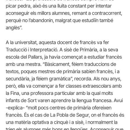
picar pedra, això és una lluita constant per intentar
aconseguir els millors alumnes, remant a contracorrent,
perquè no l’abandonin, malgrat que estudiïn també
anglès”.
A la universitat, aquesta docent de francès va fer
Traducció i Interpretació. A sisè de Primària, a la seva
escola del Pallars, ja havia començat a estudiar francès
amb una mestra. “Bàsicament, fèiem traduccions de
textos, poques mestres de primària sabien francès, i a
secundària, ja fèiem gramàtica”, recorda. Als nou anys,
però, ella va començar a fer classes extraescolars amb
la Fina, una professora particular amb la qual molts
infants de Sort varen aprendre la llengua francesa. Avui
-explica- “molt pocs centres de primària ofereixen
francès. És el cas de La Pobla de Segur, on el francès és
una matèria optativa a cinquè i a sisè, i normalment la
trien els alumnes més bons en llengües. Aconseguir que