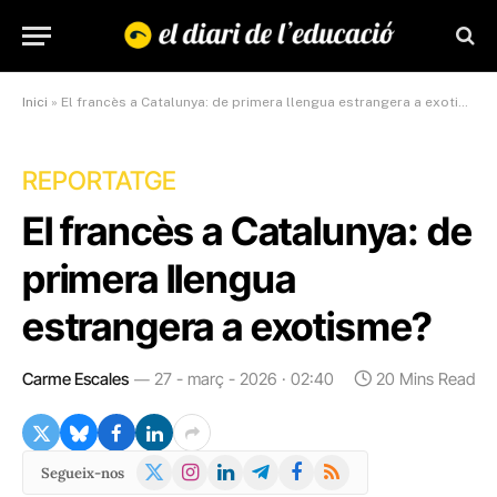
Inici
»
El francès a Catalunya: de primera llengua estrangera a exotisme?
REPORTATGE
El francès a Catalunya: de
primera llengua
estrangera a exotisme?
Carme Escales
27 - març - 2026 · 02:40
20 Mins Read
X
Instagram
LinkedIn
Telegram
Facebook
RSS
Segueix-nos
(Twitter)