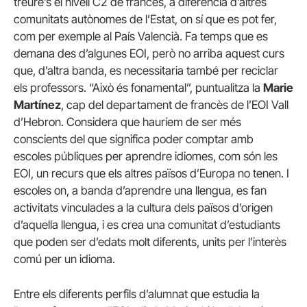
treure’s el nivell C2 de francès, a diferència d’altres
comunitats autònomes de l’Estat, on sí que es pot fer,
com per exemple al País Valencià. Fa temps que es
demana des d’algunes EOI, però no arriba aquest curs
que, d’altra banda, es necessitaria també per reciclar
els professors. “Això és fonamental”, puntualitza la
Marie
Martínez
, cap del departament de francès de l’EOI Vall
d’Hebron. Considera que hauríem de ser més
conscients del que significa poder comptar amb
escoles públiques per aprendre idiomes, com són les
EOI, un recurs que els altres països d’Europa no tenen. I
escoles on, a banda d’aprendre una llengua, es fan
activitats vinculades a la cultura dels països d’origen
d’aquella llengua, i es crea una comunitat d’estudiants
que poden ser d’edats molt diferents, units per l’interès
comú per un idioma.
Entre els diferents perfils d’alumnat que estudia la