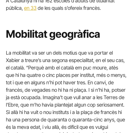
A Catalunya hi ha 162 escoles d’adults de titularitat
pública,
en 33
de les quals s’ofereix francès.
Mobilitat geogràfica
La mobilitat va ser un dels motius que va portar el
Xabier a treure’s una segona especialitat, en el seu cas,
el català. “Perquè amb el català em puc moure, atès
que hi ha quatre o cinc places per institut, més o menys,
tot i que en alguns n’hi pot haver tres. En canvi, de
francès, de vegades no hi ha ni plaça. I si n’hi ha, potser
ja està ocupada. Imagina’t que vull anar a les Terres de
l’Ebre, que m’ho havia plantejat algun cop seriosament.
Si allà hi ha vuit o nou instituts i a la plaça de francès hi
ha una persona de quaranta o quaranta-cinc anys, que
és la meva edat, i viu allà, és difícil que es vulgui