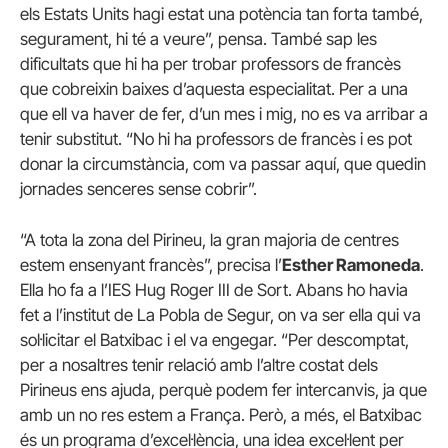
els Estats Units hagi estat una potència tan forta també,
segurament, hi té a veure”, pensa. També sap les
dificultats que hi ha per trobar professors de francès
que cobreixin baixes d’aquesta especialitat. Per a una
que ell va haver de fer, d’un mes i mig, no es va arribar a
tenir substitut. “No hi ha professors de francès i es pot
donar la circumstància, com va passar aquí, que quedin
jornades senceres sense cobrir”.
“A tota la zona del Pirineu, la gran majoria de centres
estem ensenyant francès”, precisa l’
Esther Ramoneda
.
Ella ho fa a l’IES Hug Roger III de Sort. Abans ho havia
fet a l’institut de La Pobla de Segur, on va ser ella qui va
sol·licitar el Batxibac i el va engegar. “Per descomptat,
per a nosaltres tenir relació amb l’altre costat dels
Pirineus ens ajuda, perquè podem fer intercanvis, ja que
amb un no res estem a França. Però, a més, el Batxibac
és un programa d’excel·lència, una idea excel·lent per