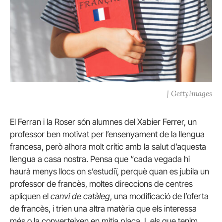
| GettyImages
El Ferran i la Roser són alumnes del Xabier Ferrer, un
professor ben motivat per l’ensenyament de la llengua
francesa, però alhora molt crític amb la salut d’aquesta
llengua a casa nostra. Pensa que “cada vegada hi
haurà menys llocs on s’estudiï, perquè quan es jubila un
professor de francès, moltes direccions de centres
apliquen el
canvi de catàleg
, una modificació de l’oferta
de francès, i trien una altra matèria que els interessa
més o la converteixen en mitja plaça. I, els que tenim