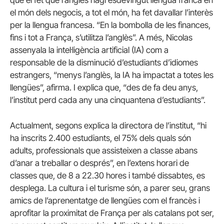
el món dels negocis, a tot el món, ha fet davallar l’interès
per la llengua francesa. “En la bombolla de les finances,
fins i tot a França, s’utilitza l’anglès”. A més, Nicolas
assenyala la intel·ligència artificial (IA) com a
responsable de la disminució d’estudiants d’idiomes
estrangers, “menys l’anglès, la IA ha impactat a totes les
llengües”, afirma. I explica que, “des de fa deu anys,
l’institut perd cada any una cinquantena d’estudiants”.
Actualment, segons explica la directora de l’institut, “hi
ha inscrits 2.400 estudiants, el 75% dels quals són
adults, professionals que assisteixen a classe abans
d’anar a treballar o després”, en l’extens horari de
classes que, de 8 a 22.30 hores i també dissabtes, es
desplega. La cultura i el turisme són, a parer seu, grans
amics de l’aprenentatge de llengües com el francès i
aprofitar la proximitat de França per als catalans pot ser,