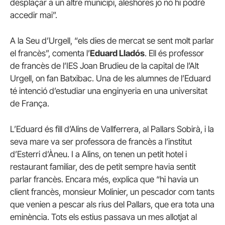
desplaçar a un altre municipi, aleshores jo no hi podré
accedir mai”.
A la Seu d’Urgell, “els dies de mercat se sent molt parlar
el francès”, comenta l’
Eduard Lladós
. Ell és professor
de francès de l’IES Joan Brudieu de la capital de l’Alt
Urgell, on fan Batxibac. Una de les alumnes de l’Eduard
té intenció d’estudiar una enginyeria en una universitat
de França.
L’Eduard és fill d’Alins de Vallferrera, al Pallars Sobirà, i la
seva mare va ser professora de francès a l’institut
d’Esterri d’Àneu. I a Alins, on tenen un petit hotel i
restaurant familiar, des de petit sempre havia sentit
parlar francès. Encara més, explica que “hi havia un
client francès, monsieur Molinier, un pescador com tants
que venien a pescar als rius del Pallars, que era tota una
eminència. Tots els estius passava un mes allotjat al