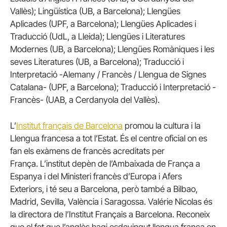
Vallès); Lingüística (UB, a Barcelona); Llengües
Aplicades (UPF, a Barcelona); Llengües Aplicades i
Traducció (UdL, a Lleida); Llengües i Literatures
Modernes (UB, a Barcelona); Llengües Romàniques i les
seves Literatures (UB, a Barcelona); Traducció i
Interpretació -Alemany / Francès / Llengua de Signes
Catalana- (UPF, a Barcelona); Traducció i Interpretació -
Francès- (UAB, a Cerdanyola del Vallès).
L’
Institut français de Barcelona
promou la cultura i la
Llengua francesa a tot l’Estat. És el centre oficial on es
fan els exàmens de francès acreditats per
França. L’institut depèn de l’Ambaixada de França a
Espanya i del Ministeri francès d’Europa i Afers
Exteriors, i té seu a Barcelona, però també a Bilbao,
Madrid, Sevilla, València i Saragossa. Valérie Nicolas és
la directora de l’Institut Français a Barcelona. Reconeix
que el fet que l’anglès hagi esdevingut llengua franca en