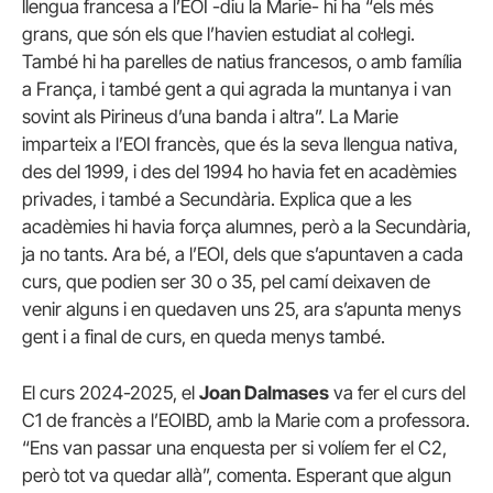
llengua francesa a l’EOI -diu la Marie- hi ha “els més
grans, que són els que l’havien estudiat al col·legi.
També hi ha parelles de natius francesos, o amb família
a França, i també gent a qui agrada la muntanya i van
sovint als Pirineus d’una banda i altra”. La Marie
imparteix a l’EOI francès, que és la seva llengua nativa,
des del 1999, i des del 1994 ho havia fet en acadèmies
privades, i també a Secundària. Explica que a les
acadèmies hi havia força alumnes, però a la Secundària,
ja no tants. Ara bé, a l’EOI, dels que s’apuntaven a cada
curs, que podien ser 30 o 35, pel camí deixaven de
venir alguns i en quedaven uns 25, ara s’apunta menys
gent i a final de curs, en queda menys també.
El curs 2024-2025, el
Joan Dalmases
va fer el curs del
C1 de francès a l’EOIBD, amb la Marie com a professora.
“Ens van passar una enquesta per si volíem fer el C2,
però tot va quedar allà”, comenta. Esperant que algun