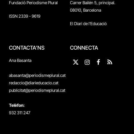
Fundació Periodisme Plural
Carrer Bailén 5, principal.
08010, Barcelona
ISSN 2339 - 9619
El Diari de l'Educació
CONTACTA'NS
CONNECTA
Ana Basanta
X
Instagram
Facebook
RSS
(Twitter)
abasanta@periodismeplural.cat
redaccio@diarieducacio.cat
publicitat@periodismeplural.cat
Telèfon:
932 311 247