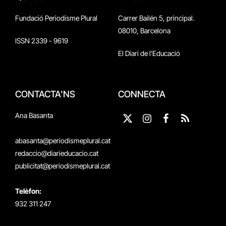
Fundació Periodisme Plural
Carrer Bailén 5, principal.
08010, Barcelona
ISSN 2339 - 9619
El Diari de l'Educació
CONTACTA'NS
CONNECTA
Ana Basanta
X
Instagram
Facebook
RSS
(Twitter)
abasanta@periodismeplural.cat
redaccio@diarieducacio.cat
publicitat@periodismeplural.cat
Telèfon:
932 311 247