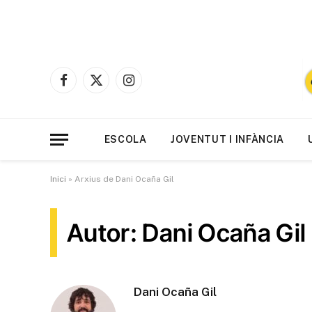
Facebook
X
Instagram
(Twitter)
ESCOLA
JOVENTUT I INFÀNCIA
Inici
»
Arxius de Dani Ocaña Gil
Autor: Dani Ocaña Gil
Dani Ocaña Gil