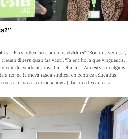
ats?”
es”, “Els sindicalistes sou uns vividors”, “Sou uns venuts!”,
et treuen diners quan fas vaga”, “Ja era hora que vinguessis,
vivint del sindicat, posa’t a treballar!”. Aquests són alguns
a a terme la meva tasca sindical en centres educatius.
a mitja jornada i cinc a sencera), torno a les aules…