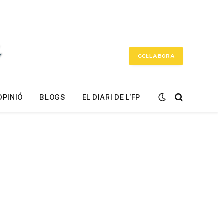
COL·LABORA
OPINIÓ
BLOGS
EL DIARI DE L’FP