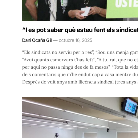
“I es pot saber què esteu fent els sindic
Dani Ocaña Gil
octubre 16, 2025
“Els sindicats no serviu per a res”, “Sou uns menja gamb
“Avui quants esmorzars t’has fet?”, “A tu, rai, que no 
per aquí no passa ningú des de fa mesos”, “Tota la vida 
dels comentaris que m’he endut cap a casa mentre dui
Després de vuit anys amb llicència sindical (tres anys 