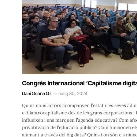
Congrés Internacional ‘Capitalisme digital 
Dani Ocaña Gil
maig 30, 2024
Quins nous actors acompanyen l’estat i les seves adm
el filantrocapitalisme des de les grans corporacions 
influeixen i ens marquen l’agenda educativa? Com afec
privatització de l’educació pública? Com funcionen els
alumant a través del big data? Quins i on són els ní