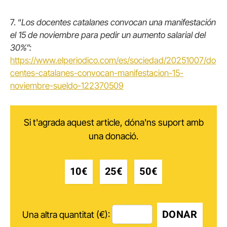
7. “
Los docentes catalanes convocan una manifestación
el 15 de noviembre para pedir un aumento salarial del
30%”:
https://www.elperiodico.com/es/sociedad/20251007/do
centes-catalanes-convocan-manifestacion-15-
noviembre-sueldo-122370509
Si t'agrada aquest article, dóna'ns suport amb
una donació.
10€
25€
50€
DONAR
Una altra quantitat (€):