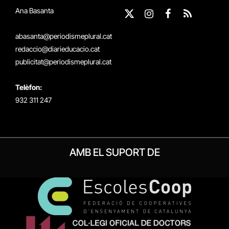
Ana Basanta
X
Instagram
Facebook
RSS
(Twitter)
abasanta@periodismeplural.cat
redaccio@diarieducacio.cat
publicitat@periodismeplural.cat
Telèfon:
932 311 247
AMB EL SUPORT DE