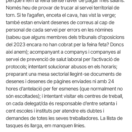
perquè li fem la feina sense haver de pagar més salaris.
Només heu de provar de trucar al servei territorial de
torn. Si te l’agafen, enceta el cava, has vist la verge;
també estan enviant desenes de correus al cap de
personal de cada servei per errors en les nòmines
(sabeu que alguns membres dels tribunals d’oposicions
del 2023 encara no han cobrat per la feina feta? Doncs
així anem); acompanyant a companys i companyes al
servei de prevenció de salut laboral per l’activació de
protocols; intentant solucionar abusos en els horaris;
preparant una mesa sectorial llegint-se documents de
desenes i desenes de pàgines enviades ni amb 24
hores d’antelació per fer esmenes (que normalment no
són escoltades); i intentant visitar els centres de treball,
on cada delegat/da és responsable d’entre setanta i
cent escoles i instituts per atendre els dubtes i
demandes de totes les seves treballadores. La llista de
tasques és llarga, em manquen línies.