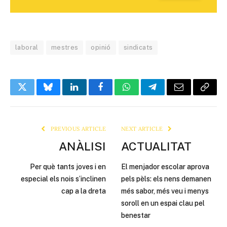
laboral
mestres
opinió
sindicats
Twitter
Bluesky
LinkedIn
Facebook
WhatsApp
Telegram
Email
Copy
Link
PREVIOUS ARTICLE
NEXT ARTICLE
ANÀLISI
ACTUALITAT
Per què tants joves i en
El menjador escolar aprova
especial els nois s’inclinen
pels pèls: els nens demanen
cap a la dreta
més sabor, més veu i menys
soroll en un espai clau pel
benestar