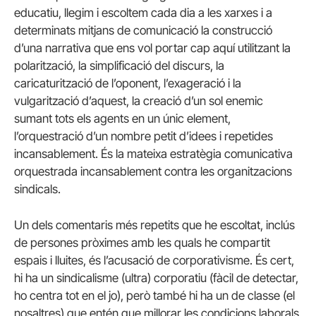
educatiu, llegim i escoltem cada dia a les xarxes i a
determinats mitjans de comunicació la construcció
d’una narrativa que ens vol portar cap aquí utilitzant la
polarització, la simplificació del discurs, la
caricaturització de l’oponent, l’exageració i la
vulgarització d’aquest, la creació d’un sol enemic
sumant tots els agents en un únic element,
l’orquestració d’un nombre petit d’idees i repetides
incansablement. És la mateixa estratègia comunicativa
orquestrada incansablement contra les organitzacions
sindicals.
Un dels comentaris més repetits que he escoltat, inclús
de persones pròximes amb les quals he compartit
espais i lluites, és l’acusació de corporativisme. És cert,
hi ha un sindicalisme (ultra) corporatiu (fàcil de detectar,
ho centra tot en el jo), però també hi ha un de classe (el
nosaltres) que entén que millorar les condicions laborals