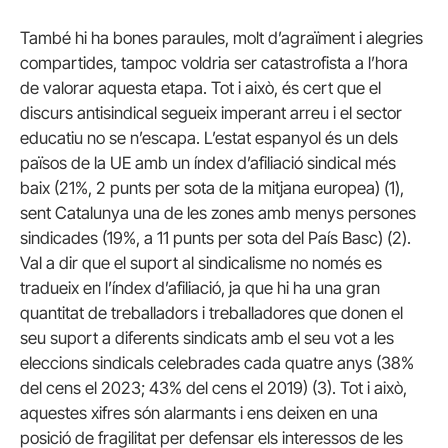
També hi ha bones paraules, molt d’agraïment i alegries
compartides, tampoc voldria ser catastrofista a l’hora
de valorar aquesta etapa. Tot i això, és cert que el
discurs antisindical segueix imperant arreu i el sector
educatiu no se n’escapa. L’estat espanyol és un dels
països de la UE amb un índex d’afiliació sindical més
baix (21%, 2 punts per sota de la mitjana europea) (1),
sent Catalunya una de les zones amb menys persones
sindicades (19%, a 11 punts per sota del País Basc) (2).
Val a dir que el suport al sindicalisme no només es
tradueix en l’índex d’afiliació, ja que hi ha una gran
quantitat de treballadors i treballadores que donen el
seu suport a diferents sindicats amb el seu vot a les
eleccions sindicals celebrades cada quatre anys (38%
del cens el 2023; 43% del cens el 2019) (3). Tot i això,
aquestes xifres són alarmants i ens deixen en una
posició de fragilitat per defensar els interessos de les