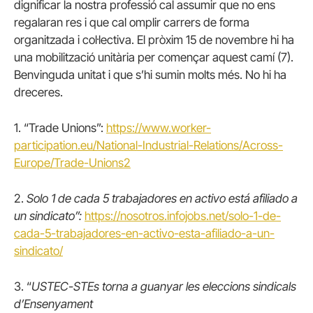
dignificar la nostra professió cal assumir que no ens
regalaran res i que cal omplir carrers de forma
organitzada i col·lectiva. El pròxim 15 de novembre hi ha
una mobilització unitària per començar aquest camí (7).
Benvinguda unitat i que s’hi sumin molts més. No hi ha
dreceres.
1. “Trade Unions”:
https://www.worker-
participation.eu/National-Industrial-Relations/Across-
Europe/Trade-Unions2
2.
Solo 1 de cada 5 trabajadores en activo está afiliado a
un sindicato”:
https://nosotros.infojobs.net/solo-1-de-
cada-5-trabajadores-en-activo-esta-afiliado-a-un-
sindicato/
3. “
USTEC-STEs torna a guanyar les eleccions sindicals
d’Ensenyament