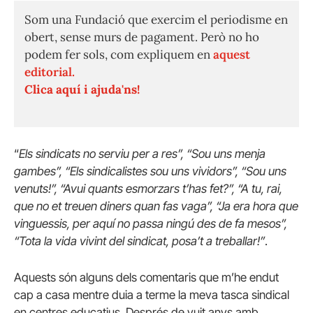
Som una Fundació que exercim el periodisme en
obert, sense murs de pagament. Però no ho
podem fer sols, com expliquem en
aquest
editorial.
Clica aquí i ajuda'ns!
“
Els sindicats no serviu per a res”, “Sou uns menja
gambes”, “Els sindicalistes sou uns vividors”, “Sou uns
venuts!”, “Avui quants esmorzars t’has fet?”, “A tu, rai,
que no et treuen diners quan fas vaga”, “Ja era hora que
vinguessis, per aquí no passa ningú des de fa mesos”,
“Tota la vida vivint del sindicat, posa’t a treballar!”
.
Aquests són alguns dels comentaris que m’he endut
cap a casa mentre duia a terme la meva tasca sindical
en centres educatius. Després de vuit anys amb