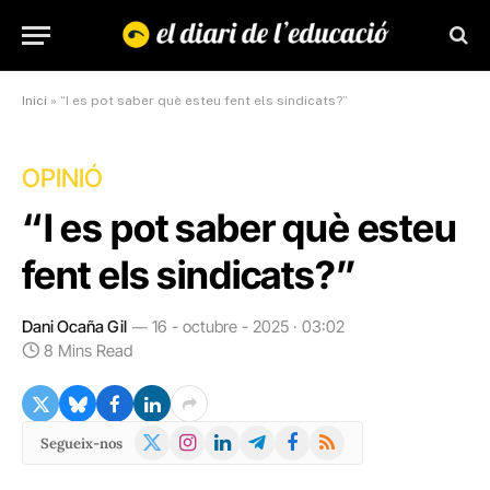
Inici
»
“I es pot saber què esteu fent els sindicats?”
OPINIÓ
“I es pot saber què esteu
fent els sindicats?”
Dani Ocaña Gil
16 - octubre - 2025 · 03:02
8 Mins Read
X
Instagram
LinkedIn
Telegram
Facebook
RSS
Segueix-nos
(Twitter)