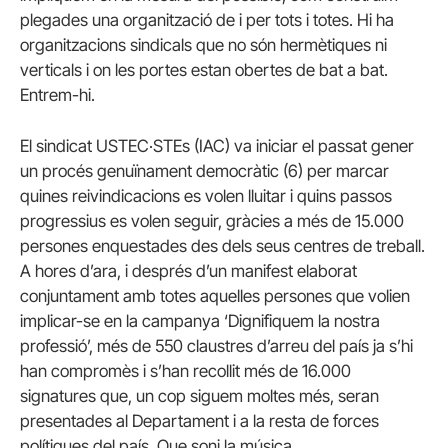
plegades una organització de i per tots i totes. Hi ha
organitzacions sindicals que no són hermètiques ni
verticals i on les portes estan obertes de bat a bat.
Entrem-hi.
El sindicat USTEC·STEs (IAC) va iniciar el passat gener
un procés genuïnament democràtic (6) per marcar
quines reivindicacions es volen lluitar i quins passos
progressius es volen seguir, gràcies a més de 15.000
persones enquestades des dels seus centres de treball.
A hores d’ara, i després d’un manifest elaborat
conjuntament amb totes aquelles persones que volien
implicar-se en la campanya ‘Dignifiquem la nostra
professió’, més de 550 claustres d’arreu del país ja s’hi
han compromès i s’han recollit més de 16.000
signatures que, un cop siguem moltes més, seran
presentades al Departament i a la resta de forces
polítiques del país. Que soni la música.