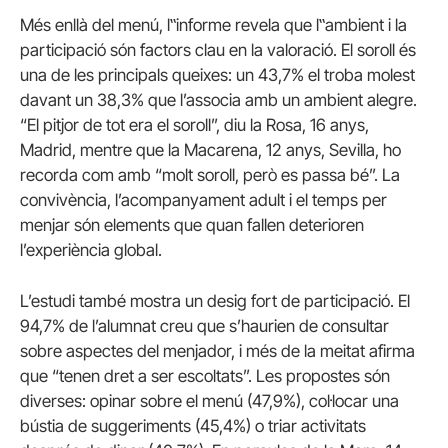
Més enllà del menú, l‟informe revela que l‟ambient i la
participació són factors clau en la valoració. El soroll és
una de les principals queixes: un 43,7% el troba molest
davant un 38,3% que l’associa amb un ambient alegre.
“El pitjor de tot era el soroll”, diu la Rosa, 16 anys,
Madrid, mentre que la Macarena, 12 anys, Sevilla, ho
recorda com amb “molt soroll, però es passa bé”. La
convivència, l’acompanyament adult i el temps per
menjar són elements que quan fallen deterioren
l’experiència global.
L’estudi també mostra un desig fort de participació. El
94,7% de l’alumnat creu que s’haurien de consultar
sobre aspectes del menjador, i més de la meitat afirma
que “tenen dret a ser escoltats”. Les propostes són
diverses: opinar sobre el menú (47,9%), col·locar una
bústia de suggeriments (45,4%) o triar activitats