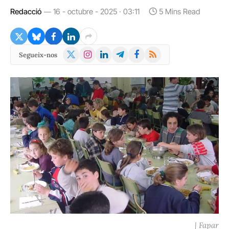
Redacció
16 - octubre - 2025 · 03:11
5 Mins Read
X
Instagram
LinkedIn
Telegram
Facebook
RSS
Segueix-nos
(Twitter)
| Fapar