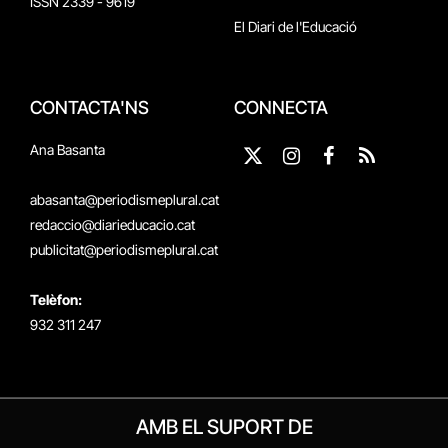
ISSN 2339 - 9619
El Diari de l'Educació
CONTACTA'NS
CONNECTA
Ana Basanta
X
Instagram
Facebook
RSS
(Twitter)
abasanta@periodismeplural.cat
redaccio@diarieducacio.cat
publicitat@periodismeplural.cat
Telèfon:
932 311 247
AMB EL SUPORT DE