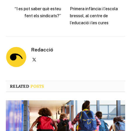
“I es pot saber què esteu
Primera infància i l’escola
fent els sindicats?”
bressol, al centre de
l’educació i les cures
Redacció
X
(Twitter)
RELATED
POSTS