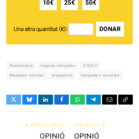
10€
25€
50€
DONAR
Una altra quantitat (€):
Alimentació
beques menjador
EDUCO
Menjador escolar
menjadors
menjadors escolars
Twitter
Bluesky
LinkedIn
Facebook
WhatsApp
Telegram
Email
Copy
Link
PREVIOUS ARTICLE
NEXT ARTICLE
OPINIÓ
OPINIÓ