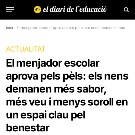
Inici
»
El menjador escolar aprova pels pèls: els nens demanen més sabor, més veu i menys soroll en un espai clau pel benestar
ACTUALITAT
El menjador escolar
aprova pels pèls: els nens
demanen més sabor,
més veu i menys soroll en
un espai clau pel
benestar