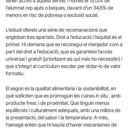
tenen accés a aquest servei, i només el 15,13% de
l’alumnat rep ajuts o beques, davant d’un 34,6% de
menors en risc de pobresa o exclusió social.
L’estudi ofereix una sèrie de recomanacions que
engloben tres apartats. Dret a l’educació i l’equitat és el
primer. Hi demana que es reconegui el menjador com a
part del dret a l’educació, que es garanteixi l’accés
universal i gratuït (prioritzant els qui més ho necessitin) i
que s’integri al currículum escolar per dotar-lo de valor
formatiu.
El segon és la qualitat alimentària i la sostenibilitat, en
què sol·liciten que es promoguin les cuines
in situ
, amb
producte fresc i de proximitat. Que tinguin menús
equilibrats i culturalment adequats, amb una millora de
la presentació, del sabor i la temperatura. A més,
l’oenagé entén que hi hauria d’haver mecanismes de