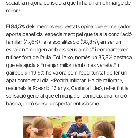
social, la majoria considera que hi ha un ampli marge de
millora.
El 94,5% dels menors enquestats opina que el menjador
aporta beneficis, especialment pel que fa a la conciliació
familiar (47,6%) i a la socialització (38,8%), en ser un
espai on “mengen amb els seus amics” i comparteixen
rutines fora de l’aula. Tot i això, només un 35,8% destaca
que els ajuda a “menjar millor i amb més varietat”, i
gairebé un 19,9% ho valora com l’oportunitat de fer un
àpat complet al dia. «Podria millorar. Ha de millorar»,
resumeix la Rosario, 13 anys, Castella i Lleó, reflectint la
sensació general que el menjador compleix una funció
bàsica, però sense despertar entusiasme.