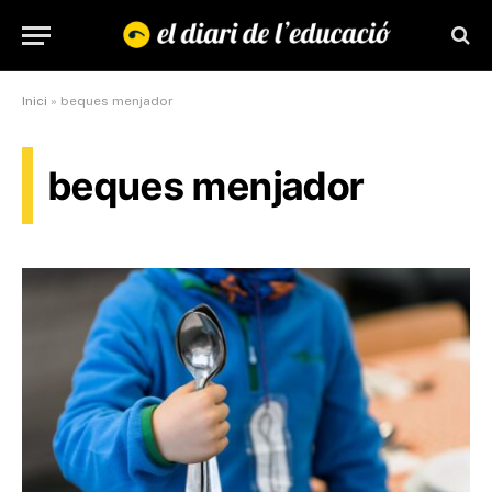
Inici
»
beques menjador
beques menjador