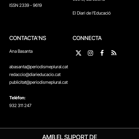
ISSN 2339 - 9619
El Diari de l'Educació
CONTACTA'NS
CONNECTA
Ana Basanta
X
Instagram
Facebook
RSS
(Twitter)
abasanta@periodismeplural.cat
redaccio@diarieducacio.cat
publicitat@periodismeplural.cat
Telèfon:
932 311 247
AMB EL SUPORT DE